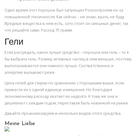
Одно время этот порошок был запрещен Росконтролем из-за
повышенной токсичности. Как сейчас – не знаю, врать не буду.
Вредные вещества в нем есть, зато стоит он смешных денег, так
что решайте сами. Расход 75 грамм.
Гели
Если рассуждать, какое лучше средство – порошок или гель – то я
бы выбрала гель. Размер активных частиц в нем меньше, поэтому
выполаскиваются они намного лучше. Соответственно и
аллергию вызывают реже.
Цена гелей для стирки по сравнению с порошками выше, если
привести их к одной единице измерения. Но благодаря
экономичному расходу хватает их надолго. К тому же они и
дешевеют с каждым годом, переставая быть новинкой на рынке.
Давайте проанализируем и несколько видов этого средства.
Meine Liebe