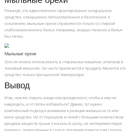
Мыльные орехи
Пожалуй, это единственное гарантированно натуральное
средство, совершенно гипоаллергенное и безопасное. К
сожалению, мыльные орехи справляются только со стиркой
слабозагрязненного белья. Например, мокрых пеленок и белья
без пятен.
Мыльные орехи
Зато их можно использовать в стиральных машинах, упаковав в
тканевый мешочек. Он часто прилагается к продукту. Мылится это
средство только при высокой температуре.
Вывод
Итак, чем же стирать вещи новорожденного, чтобы и ему не
навредить, и от пятен избавиться? Думаю, тут нужен
комплексный подход и внимание к реакции малыша на то или
иное средство. Но от порошков и гелей с большим количеством
вредных веществ лучше отказаться сразу, не экспериментируя.
Надеюсь, приведенные в статье сведения помогут вам сделать