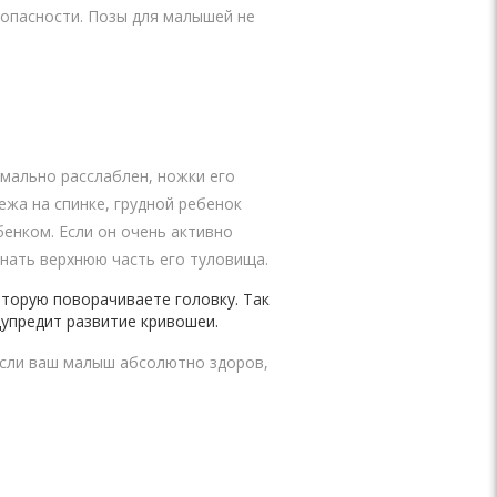
зопасности. Позы для малышей не
имально расслаблен, ножки его
ежа на спинке, грудной ребенок
енком. Если он очень активно
енать верхнюю часть его туловища.
оторую поворачиваете головку. Так
дупредит развитие кривошеи.
 Если ваш малыш абсолютно здоров,