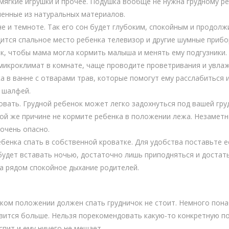
мягкие игрушки и прочее. Подушка вообще не нужна грудному р
ненные из натуральных материалов.
е и темноте. Так его сон будет глубоким, спокойным и продолж
дится спальное место ребенка телевизор и другие шумные приб
к, чтобы мама могла кормить малыша и менять ему подгузники.
икроклимат в комнате, чаще проводите проветривания и увлаж
а в ванне с отварами трав, которые помогут ему расслабиться и
 шалфей.
овать. Грудной ребенок может легко задохнуться под вашей груд
ой же причине не кормите ребенка в положении лежа. Незаметн
 очень опасно.
бенка спать в собственной кроватке. Для удобства поставьте е
будет вставать ночью, достаточно лишь приподняться и достать
а рядом спокойное дыхание родителей.
аком положении должен спать грудничок не стоит. Немного пон
вится больше. Нельзя порекомендовать какую-то конкретную по
спит и ему ничего не мешает.