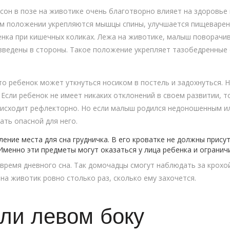
сон в позе на животике очень благотворно влияет на здоровье 
ком положении укрепляются мышцы спины, улучшается пищеварен
енка при кишечных коликах. Лежа на животике, малыш поворачив
зведены в стороны. Такое положение укрепляет тазобедренные с
то ребенок может уткнуться носиком в постель и задохнуться. 
 Если ребенок не имеет никаких отклонений в своем развитии, 
оисходит рефлекторно. Но если малыш родился недоношенным и
ать опасной для него.
ние места для сна грудничка. В его кроватке не должны прис
Именно эти предметы могут оказаться у лица ребенка и огранич
время дневного сна. Так домочадцы смогут наблюдать за крохой
а животик ровно столько раз, сколько ему захочется.
ли левом боку