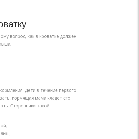
оватку
тому вопрос, как в кроватке должен
лыша.
кормления. Дети в течение первого
вать, кормящая мама кладет его
вать. Сторонники такой
ой;
алыш;