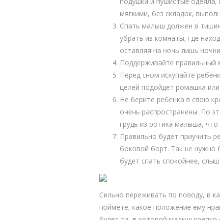
подушки и пушистые одеяла, 
мягкими, без складок, выпол
Спать малыш должен в тишин
убрать из комнаты, где нахо
оставляя на ночь лишь ночни
Поддерживайте правильный м
Перед сном искупайте ребенк
целей подойдет ромашка или
Не берите ребенка в свою кр
очень распространены. По эт
грудь из ротика малыша, что
Правильно будет приучить ре
боковой борт. Так не нужно 
будет спать спокойнее, слыш
Сильно переживать по поводу, в к
поймете, какое положение ему нра
будет та, в которой малыш крепко 