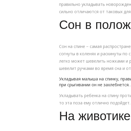
правильно укладывать новорожденн
сильно отличаются от таковых для
Сон в полож
Сон на спине − самая распростран
согнуты в коленях и раскинуты по 
легко может шевелить ножками и р
шевелит ручками во время сна и от
Укладывая малыша на спинку, прави
при срыгивании он не захлебнется
Укладывать ребенка на спину прот
то эта поза ему отлично подойдет.
На животике