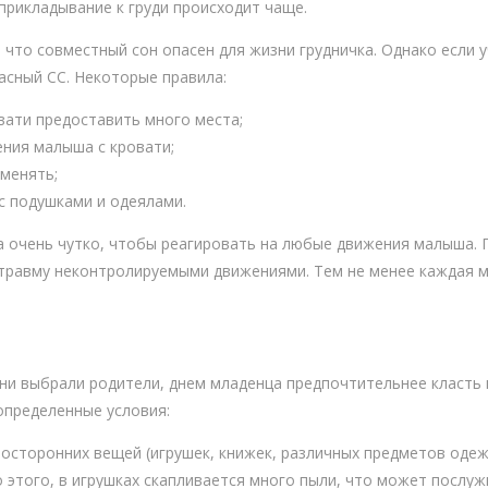
 прикладывание к груди происходит чаще.
, что совместный сон опасен для жизни грудничка. Однако если 
асный СС. Некоторые правила:
вати предоставить много места;
ния малыша с кровати;
 менять;
с подушками и одеялами.
а очень чутко, чтобы реагировать на любые движения малыша. 
 травму неконтролируемыми движениями. Тем не менее каждая ма
 ни выбрали родители, днем младенца предпочтительнее класть 
определенные условия:
осторонних вещей (игрушек, книжек, различных предметов одежд
 этого, в игрушках скапливается много пыли, что может послу