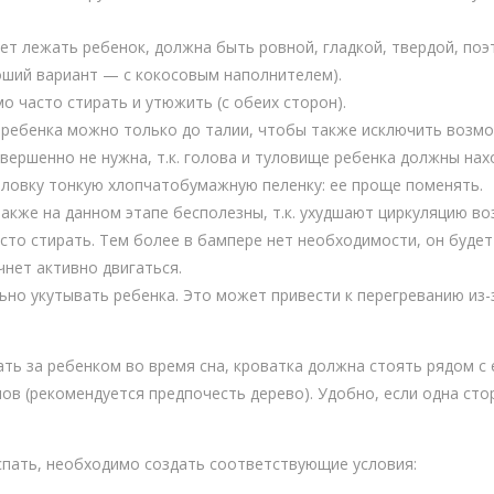
ет лежать ребенок, должна быть ровной, гладкой, твердой, по
оший вариант — с кокосовым наполнителем).
 часто стирать и утюжить (с обеих сторон).
ребенка можно только до талии, чтобы также исключить возмо
ершенно не нужна, т.к. голова и туловище ребенка должны нах
ловку тонкую хлопчатобумажную пеленку: ее проще поменять.
также на данном этапе бесполезны, т.к. ухудшают циркуляцию воз
асто стирать. Тем более в бампере нет необходимости, он буде
чнет активно двигаться.
льно укутывать ребенка. Это может привести к перегреванию из
ь за ребенком во время сна, кроватка должна стоять рядом с 
в (рекомендуется предпочесть дерево). Удобно, если одна стор
пать, необходимо создать соответствующие условия: