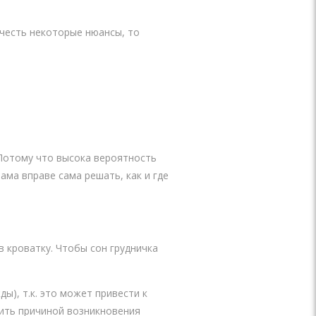
учесть некоторые нюансы, то
Потому что высока вероятность
ма вправе сама решать, как и где
в кроватку. Чтобы сон грудничка
ы), т.к. это может привести к
жить причиной возникновения