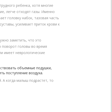
грудного ребенка, хотя многие
ие, легче отходят газы. Именно
ает головку набок, тазовая часть
уставы, усиливает приток крови к
Нужно заметить, что это
то поворот головы во время
ли имеет неврологические
утствовать объемные подушки,
ить поступление воздуха.
. А когда малыш подрастет, то