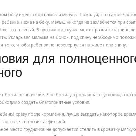
вом боку имеет свои плюсы и минусы. Пожалуй, это самое част
ребенка. Лежа на боку, малыш никогда не захлебнется при сры
бок, то на левый. В противном случае может развиться кривош
ить. Укладывая малыша на бочок, под спину необходимо положи
я того, чтобы ребенок не перевернулся на живот или спину.
овия для полноценног
ного
еет большое значение. Еще большую роль играют условия, в кот
обходимо создать благоприятные условия.
ебенка сразу после кормления, лучше выждать некоторое время 
 во сне, что грозит асфиксией.
ное место грудничка: не допускается стелить в кроватку мягку