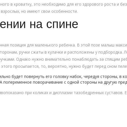
ого в кроватку, это необходимо для его здорового роста и бе
 взрослых, но имеют свои особенности.
ении на спине
енная позиция для маленького ребенка. В этой позе малыш макс
сторонам, ручки сжаты в кулачки и расположены у подбородка. Л
учками. Однако нужно внимательно понаблюдать за спящим реб
 этого просыпается, то, вероятно, нужно будет перед сном пел
льно будет повернуть его головку набок, чередуя стороны, в к
. А попеременное поворачивание с одной стороны на другую пре
ивопоказано при коликах и дисплазии тазобедренных суставов.