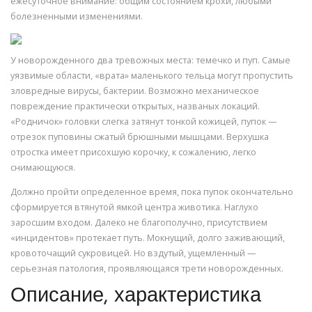
ежесуточное внимание: общим состоянием крохи, любыми
болезненными изменениями.
У новорожденного два тревожных места: темечко и пуп. Самые
уязвимые области, «врата» маленького тельца могут пропустить
зловредные вирусы, бактерии. Возможно механическое
повреждение практически открытых, названых локаций.
«Родничок» головки слегка затянут тонкой кожицей, пупок —
отрезок пуповины сжатый брюшными мышцами. Верхушка
отростка имеет присохшую корочку, к сожалению, легко
снимающуюся.
Должно пройти определенное время, пока пупок окончательно
сформируется втянутой ямкой центра животика. Наглухо
заросшим входом. Далеко не благополучно, присутствием
«инцидентов» протекает путь. Мокнущий, долго заживающий,
кровоточащий сукровицей. Но вздутый, ущемленный —
серьезная патология, проявляющаяся трети новорожденных.
Описание, характеристика