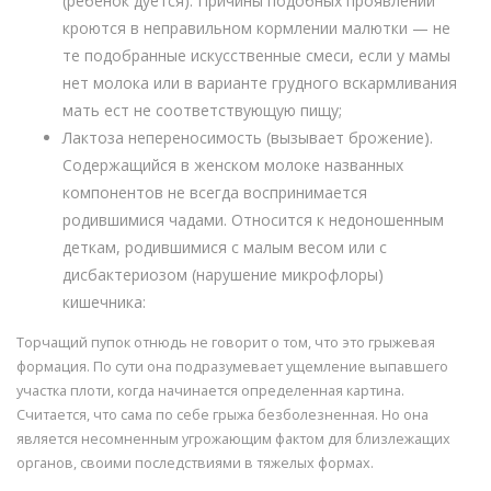
(ребенок дуется). Причины подобных проявлений
кроются в неправильном кормлении малютки — не
те подобранные искусственные смеси, если у мамы
нет молока или в варианте грудного вскармливания
мать ест не соответствующую пищу;
Лактоза непереносимость (вызывает брожение).
Содержащийся в женском молоке названных
компонентов не всегда воспринимается
родившимися чадами. Относится к недоношенным
деткам, родившимися с малым весом или с
дисбактериозом (нарушение микрофлоры)
кишечника:
Торчащий пупок отнюдь не говорит о том, что это грыжевая
формация. По сути она подразумевает ущемление выпавшего
участка плоти, когда начинается определенная картина.
Считается, что сама по себе грыжа безболезненная. Но она
является несомненным угрожающим фактом для близлежащих
органов, своими последствиями в тяжелых формах.