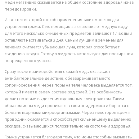
меди негативно сказывается на общем состояние здоровья из-за
передозировки.
Известен и второй способ применения таких монеток для
устранения грыжи. С их помощью заготавливают медную воду.
Для этого несколько очищенных предметов заливают 1 л воды и
оставляют настаиваться 3 дня. Самым лучшим временем для
лечения считается убывающая луна, которая способствует
сведению недуга. Готовую жидкость используют для протирания
поврежденного участка.
Сразу после взаимодействия с кожей медь оказывает
антибактериальное действие, обеззараживает место
соприкосновения. Через поры на теле человека выделяется пот,
который имеет в своем составе ряд солей. Эта особенность
делает потовые выделения идеальным электролитом. Таким
образом ионы меди проникают в слои эпидермиса и борются с
болезнетворными микроорганизмами. Через некоторое время
проводник окисляется и способствует сильнейшему выделению
оксидов, сказывающихся положительно на состоянии здоровья.
Грыжа устраняется благодаря тому, что ионы способны вызывать