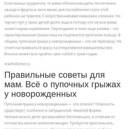
Если малыш грудничок, то мама обязана вводить постепенно
овощи и фрукты в свое меню для послабления стула чтоб
ребенок не тужился. С искусственниками немножко сложнее. Но
торчит пуп у таких детей долго еще и потому что не все мамы
знают нормы кормления. Переедание и плюс еще колики – это
гарантированная грыжа пока не подтянется пупочное кольцо. В
общем, пупочная грыжа у новорожденных – это не приговор. Не
стоит настраиваться сразу на оперативное вмешательство.
Вполне может все пройти само собой к трем годам.
vrachvdome.ru
Правильные советы для
мам. Всё о пупочных грыжах
у новорожденных
Пупочная грыжа у новорожденных — это опасно? Опасность
существует, особенно в запущенной, тяжелой форме.
Человеческое дитя чрезвычайно беспомощно, в отличии от
потомства многих млекопитающих. Требуется пристальное,