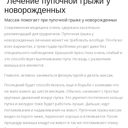
Лечение пупочной грыжи у
новорожденных
Массаж помогает при пупочной грыже у новорожденных
Современная медицина очень сдержана касательно
рекомендаций для грудничков. Пупочная грыжа у
новорожденных лечение может не требовать вообще. Почти во
всех вариантах, к трем годам проблема уходит даже без
специального наблюдения. Брюшной пресс пока очень слабый и
это способствует выпячиванию пупа. Но ведь с развитием
малыша все меняется.
Главное, активно заниматься физкультурой и делать массаж.
Последний будет способствовать еще и борьбе с коликами что
не мало важно до шести месяцев. Обычно, начинают с простых
круговых движений вокруг пупка. Это укрепит постепенно кольцо
пупка и желудок тоже будет работать лучше. Дальше, идут
поглаживания и надавливания на живот. Пупочная грыжа массаж
видео которого ниже, переносит хорошо и втягивается. После
процедур малыша кладут на живот и так же поглаживают спину.