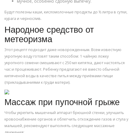
мучное, особенно сдобную выпечку.
Будут полезны каши, кисломолочные продукты до ½ литра в сутки,
курага и чернослив.
Народное средство от
метеоризма
Этот рецепт подходит даже новорожденным. Всем известную
укропную воду готовят таким способом: 1 чайную ложку
укропного семени смешивают с 250 мл кипятка, дают настояться
час и процеживают. Ребенку предлагают её вместо обычной
кипяченой воды в качестве питья между приёмами пищи
(прикладываниями к груди матери).
Массаж при пупочной грыже
Чтобы укрепить мышечный аппарат брюшной стенки, улучшить
кровоснабжение органов и облегчить отхождение газов и стула у
малышей, рекомендуют выполнять следующие массажные
движения: