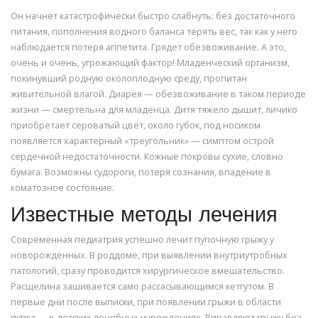
Он начнет катастрофически быстро слабнуть: без достаточного
питания, пополнения водного баланса терять вес, так как у него
наблюдается потеря аппетита. Грядет обезвоживание. А это,
очень и очень, угрожающий фактор! Младенческий организм,
покинувший родную околоплодную среду, пропитан
живительной влагой. Диарея — обезвоживание в таком периоде
жизни — смертельна для младенца. Дитя тяжело дышит, личико
приобретает сероватый цвет, около губок, под носиком
появляется характерный «треугольник» — симптом острой
сердечной недостаточности. Кожные покровы сухие, словно
бумага. Возможны судороги, потеря сознания, впадение в
коматозное состояние.
Известные методы лечения
Современная педиатрия успешно лечит пупочную грыжу у
новорожденных. В роддоме, при выявлении внутриутробных
патологий, сразу проводится хирургическое вмешательство.
Расщелина зашивается само рассасывающимся кетгутом. В
первые дни после выписки, при появлении грыжи в области
пупка — в детских лечебных учреждениях. Вправляют грыжу без