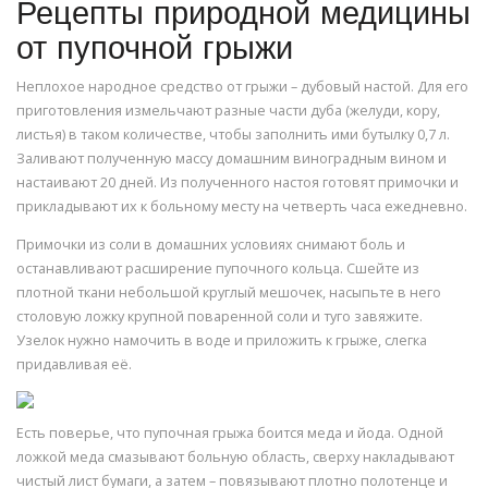
Рецепты природной медицины
от пупочной грыжи
Неплохое народное средство от грыжи – дубовый настой. Для его
приготовления измельчают разные части дуба (желуди, кору,
листья) в таком количестве, чтобы заполнить ими бутылку 0,7 л.
Заливают полученную массу домашним виноградным вином и
настаивают 20 дней. Из полученного настоя готовят примочки и
прикладывают их к больному месту на четверть часа ежедневно.
Примочки из соли в домашних условиях снимают боль и
останавливают расширение пупочного кольца. Сшейте из
плотной ткани небольшой круглый мешочек, насыпьте в него
столовую ложку крупной поваренной соли и туго завяжите.
Узелок нужно намочить в воде и приложить к грыже, слегка
придавливая её.
Есть поверье, что пупочная грыжа боится меда и йода. Одной
ложкой меда смазывают больную область, сверху накладывают
чистый лист бумаги, а затем – повязывают плотно полотенце и