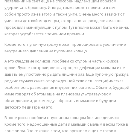
появлении на свет еще не способен надлежащим образом
удерживать брюшину. Иногда, грыжа может появиться сама
собой просто из-за этого и так же уйти. Очень много зависит от
умелости детской медсестры, которая после рождения малыша
проводила манипуляции с пупом. Тут вполне может быть ее вина,
которая усугубляется с течением времени.
Кроме того, пупочную грыжу может провоцировать увеличение
внутреннего давления на пупочное кольцо.
А это следствие коликов, проблем со стулом и частых криков
крохи. Лучше контролировать процесс дефекации малыша и не
давать ему постоянно рыдать лишний раз. Еще пупочную грыжу в
редких случаях считают врожденной если есть специфическая
особенность размещения внутренних органов. Обычно, будущей
маме говорят об этом еще на плановом ультразвуковом
обследовании, рекомендуя обратить внимание в будущем
детского педиатра на это.
В зоне риска проблем с пупочным кольцом больше девочки.
Кроме того, недоношенные дети и малыши с малым весом тоже в
зоне риска. Это связано с тем, что организм еще не готов к