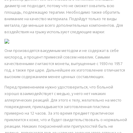
диаметр не подходит, потому что не сможет охватить всю
площадь, подлежащую терапии. Необходимо также обратить
внимание на качество материала. Подойдут только те виды
металла, где меньше всего дополнительных компонентов. Для
воздействия на грыжу используют следующие марки:
Они производятся вакуумным методом и не содержат в себе
кислород, а процент примесей совсем невелик. Самыми
качественными считаются монеты, выпущенные с 1930 по 1957
год, а также при царе. Дальнейшее их изготовление отличается
высоким содержанием менее ценных составляющих.
Перед применением нужно удостовериться, что больной
хорошо взаимодействует с медью, у него нет никаких
аллергических реакций. Для этого к телу, желательно на место
повреждения, прикладывается заготовленная пластина
примерно на 12 часов. За это время предмет практически
приклеится к коже, что и будет свидетельствовать о нормальной
реакции. Никаких покраснений или припухлостей быть не
должно, допускается только наличие зеленоватого оттенка на