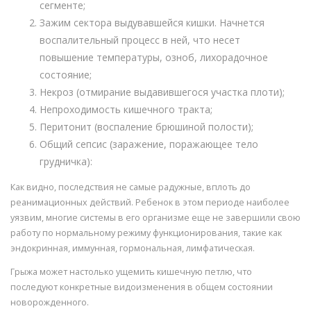
сегменте;
Зажим сектора выдувавшейся кишки. Начнется
воспалительный процесс в ней, что несет
повышение температуры, озноб, лихорадочное
состояние;
Некроз (отмирание выдавившегося участка плоти);
Непроходимость кишечного тракта;
Перитонит (воспаление брюшиной полости);
Общий сепсис (заражение, поражающее тело
грудничка):
Как видно, последствия не самые радужные, вплоть до
реанимационных действий. Ребенок в этом периоде наиболее
уязвим, многие системы в его организме еще не завершили свою
работу по нормальному режиму функционирования, такие как
эндокринная, иммунная, гормональная, лимфатическая.
Грыжа может настолько ущемить кишечную петлю, что
последуют конкретные видоизменения в общем состоянии
новорожденного.