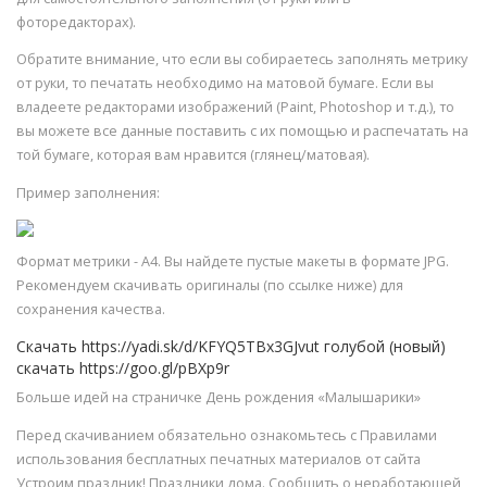
фоторедакторах).
Обратите внимание, что если вы собираетесь заполнять метрику
от руки, то печатать необходимо на матовой бумаге. Если вы
владеете редакторами изображений (Paint, Photoshop и т.д.), то
вы можете все данные поставить с их помощью и распечатать на
той бумаге, которая вам нравится (глянец/матовая).
Пример заполнения:
Формат метрики - А4. Вы найдете пустые макеты в формате JPG.
Рекомендуем скачивать оригиналы (по ссылке ниже) для
сохранения качества.
Скачать https://yadi.sk/d/KFYQ5TBx3GJvut голубой (новый)
скачать https://goo.gl/pBXp9r
Больше идей на страничке День рождения «Малышарики»
Перед скачиванием обязательно ознакомьтесь с Правилами
использования бесплатных печатных материалов от сайта
Устроим праздник! Праздники дома. Сообщить о неработающей