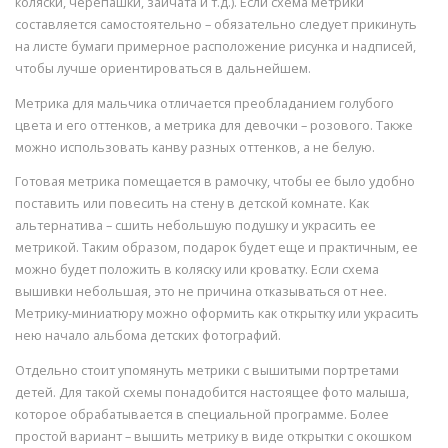
коляски, черепашки, зайчата и т.д.). Если схема метрики
составляется самостоятельно – обязательно следует прикинуть
на листе бумаги примерное расположение рисунка и надписей,
чтобы лучше ориентироваться в дальнейшем.
Метрика для мальчика отличается преобладанием голубого
цвета и его оттенков, а метрика для девочки – розового. Также
можно использовать канву разных оттенков, а не белую.
Готовая метрика помещается в рамочку, чтобы ее было удобно
поставить или повесить на стену в детской комнате. Как
альтернатива – сшить небольшую подушку и украсить ее
метрикой. Таким образом, подарок будет еще и практичным, ее
можно будет положить в коляску или кроватку. Если схема
вышивки небольшая, это не причина отказываться от нее.
Метрику-миниатюру можно оформить как открытку или украсить
нею начало альбома детских фотографий.
Отдельно стоит упомянуть метрики с вышитыми портретами
детей. Для такой схемы понадобится настоящее фото малыша,
которое обрабатывается в специальной программе. Более
простой вариант – вышить метрику в виде открытки с окошком