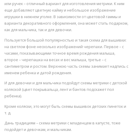
или ручек – отличный вариант для изготовления метрики. К ним
еще добавляют цветную кайму и небольшое изображение
игрушки в нижнем уголке. В зависимости от цветовой гаммы и
варианта декоративного оформления, она может стать подарком,
как для мальчика, так и для девочки.
Пользуется большой популярностью и такая схема для вышивки:
на светлом фоне несколько изображений черепахи. Первое – с
часами, показывающими точное время рождения малыша,
второе – черепашка на весах и вес малыша, третье – с
сантиметром и ростом. Верхнюю часть схемы занимает надпись с
именем ребенка и датой рождения.
И для девочки и для мальчика подойдут схемы метрики с детской
коляской (цвет покрывальца, лент и бантов подскажет пол
ребенка).
Кроме коляски, это могут быть схемы вышивок детских пинеток и
т. д.
Дань традициям – схема метрики с младенцем в капусте, тоже
подойдет и девочкам, и мальчикам.