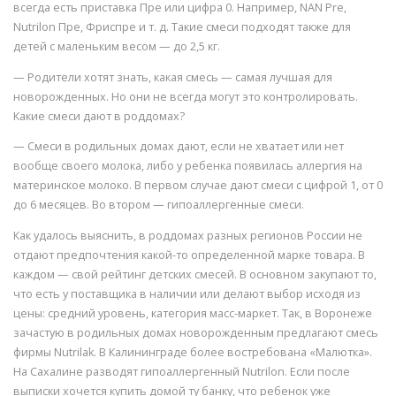
всегда есть приставка Пре или цифра 0. Например, NAN Pre,
Nutrilon Пре, Фриспре и т. д. Такие смеси подходят также для
детей с маленьким весом — до 2,5 кг.
— Родители хотят знать, какая смесь — самая лучшая для
новорожденных. Но они не всегда могут это контролировать.
Какие смеси дают в роддомах?
— Смеси в родильных домах дают, если не хватает или нет
вообще своего молока, либо у ребенка появилась аллергия на
материнское молоко. В первом случае дают смеси с цифрой 1, от 0
до 6 месяцев. Во втором — гипоаллергенные смеси.
Как удалось выяснить, в роддомах разных регионов России не
отдают предпочтения какой-то определенной марке товара. В
каждом — свой рейтинг детских смесей. В основном закупают то,
что есть у поставщика в наличии или делают выбор исходя из
цены: средний уровень, категория масс-маркет. Так, в Воронеже
зачастую в родильных домах новорожденным предлагают смесь
фирмы Nutrilak. В Калининграде более востребована «Малютка».
На Сахалине разводят гипоаллергенный Nutrilon. Если после
выписки хочется купить домой ту банку, что ребенок уже