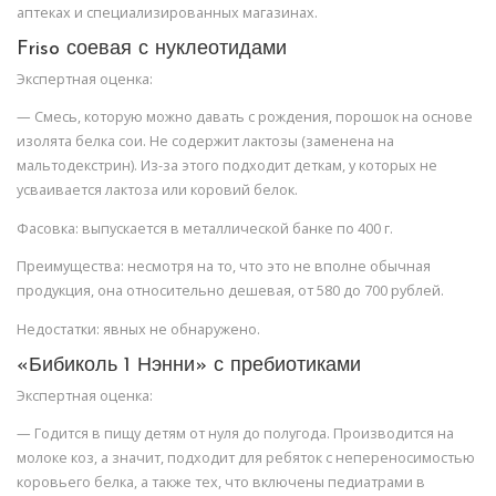
аптеках и специализированных магазинах.
Friso соевая с нуклеотидами
Экспертная оценка:
— Смесь, которую можно давать с рождения, порошок на основе
изолята белка сои. Не содержит лактозы (заменена на
мальтодекстрин). Из-за этого подходит деткам, у которых не
усваивается лактоза или коровий белок.
Фасовка: выпускается в металлической банке по 400 г.
Преимущества: несмотря на то, что это не вполне обычная
продукция, она относительно дешевая, от 580 до 700 рублей.
Недостатки: явных не обнаружено.
«Бибиколь 1 Нэнни» с пребиотиками
Экспертная оценка:
— Годится в пищу детям от нуля до полугода. Производится на
молоке коз, а значит, подходит для ребяток с непереносимостью
коровьего белка, а также тех, что включены педиатрами в