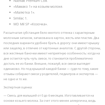
Nutrilak Premium Соя.
«Мамако 1» на козьем молоке.
«Малютка 1».
Similac 1.
MD Mil SP «Козочка».
Рассыпчатая субстанция бело-желтого оттенка с характерным
молочным запахом, запакована в картон, жесть или пластик. Два
последних варианта удобнее брать в дорогу: они имеют крышку
или защелку, в отличие от картонных аналогов. С другой стороны,
все жестяные баночки имеют неприятную особенность: когда на
дне остается чуть-чуть смеси, то становится проблематично
достать ее из банки. Внешне, пожалуй, все смеси выглядят
одинаково. Но под крышкой каждой банки — судя по тому, какие
отзывы собирают смеси у родителей, педиатров и экспертов —
не одно и то же.
Экспертная оценка:
— Смесь для малышей от 0 до 6 месяцев. Изготавливается на
основе козьего молока. За счет этого менее аллергична, ведь