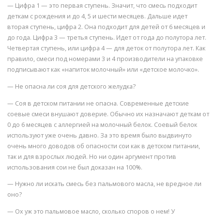
— Цифра 1 — это первая ступень. Значит, что смесь подходит
деткам с рождения и до 4, 5 и шести месяцев. Дальше идет
вторая ступень, цифра 2. Она подходит для детей от 6 месяцев и
до года. Цифра 3 — третья ступень. Идет от года до полутора лет.
Четвертая ступень, или цифра 4 — для деток от полутора лет. Как
правило, смеси под номерами 3 и 4 производители на упаковке
подписывают как «напиток молочный» или «детское молочко».
— Не опасна ли соя для детского желудка?
— Соя в детском питании не опасна. Современные детские
соевые смеси внушают доверие. Обычно их назначают деткам от
0 до 6 месяцев с аллергией на молочный белок. Соевый белок
используют уже очень давно. За это время было выдвинуто
очень много доводов об опасности сои как в детском питании,
так и для взрослых людей. Но ни один аргумент против
использования сои не был доказан на 100%.
— Нужно ли искать смесь без пальмового масла, не вредное ли
оно?
— Ох уж это пальмовое масло, сколько споров о нем! У