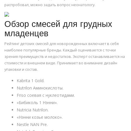
распробовал, можно задать вопрос неонатологу.
Обзор смесей для грудных
младенцев
Рейтинг детских смесей для новорожденных включает в себя
наиболее популярные бренды. Каждый оценивается с точки
зрения преимуществ и недостатков. Эксперт останавливается на
стоимости и внешнем виде. Принимает во внимание дизайн
упаковки и состав.
Kabrita 1 Gold.
Nutrilon Аминокислоты.
Friso соевая с нуклеотидами.
«Бибиколь 1 Нэнни».
Nutricia Nutrilon.
«Нэнни козье молоко».
Nestle NAN Pre.