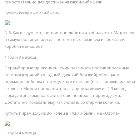
самостоятельно для достижения какой-либо цели.
Купить куклу в «Жили-были»
N.B. Как вы думаете, чего можно добиться, собрав всех Матрешек
в самую большую или для чего мы выкладываем из большей
коробки меньшие?
1 год и 3 месяца.
Первый триместр окончен. Учим различать противоположные
понятия (горячий-холодный, далекий-близкий), обращаем
внимание ребенка на предметы и их части (елка – иголки, машина
– колеса). Можно предложить малышу пирамидку из 2-3 колец.
Пока для знакомства, если он еще не играл с пирамидками.
Достаточно показать ему, как снимать со стержня колечки.
Купить пирамидку из 3-х колец в «Жили-были», на «Ozone»
1 год и 4 месяца.