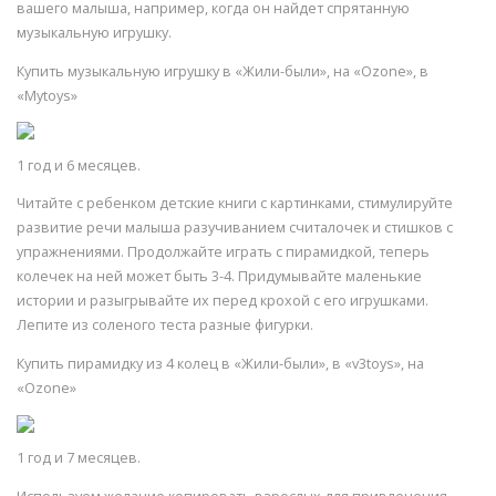
вашего малыша, например, когда он найдет спрятанную
музыкальную игрушку.
Купить музыкальную игрушку в «Жили-были», на «Ozone», в
«Mytoys»
1 год и 6 месяцев.
Читайте с ребенком детские книги с картинками, стимулируйте
развитие речи малыша разучиванием считалочек и стишков с
упражнениями. Продолжайте играть с пирамидкой, теперь
колечек на ней может быть 3-4. Придумывайте маленькие
истории и разыгрывайте их перед крохой с его игрушками.
Лепите из соленого теста разные фигурки.
Купить пирамидку из 4 колец в «Жили-были», в «v3toys», на
«Ozone»
1 год и 7 месяцев.