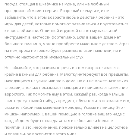
посуда, стоящая в шкафчике на кухне, или же любимый
праздничный мамин сервиз. Разрешайте ему все, и не
забывайте, что в этом возрасте любые действия ребенка – это
игры для детей, которые помогают развиваться и подготовиться
к взрослой жизни. Отличной игрушкой станет музыкальный
инструмент, в частности фортепиано. Если в вашем доме нет
большого пианино, можно приобрести маленькое детское. Играя
на нем, кроха не только будет развивать свои пальчики, но и
отлично настроит свой музыкальный слух.
Не забывайте, что развивать речь в этом возрасте является
крайне важным для ребенка. Малютку интересуют все предметы,
находящиеся на улице или же в доме, но он не может назвать их
словами, а только показывает пальцами и привлекает внимание
взрослого. Так помогите ему в этом. Каждый раз, когда малыша
заинтересует какой-нибудь предмет, обязательно похвалите его,
скажите «Какой наш маленький молодец! Указал на мишку. Это -
мишка», например. С вашей помощью в головке вашего чада с
каждый днем будет откладываться все больше и больше
понятий, а это, несомненно, положительно влияет на целостное
и правильное восприятие этого мира.