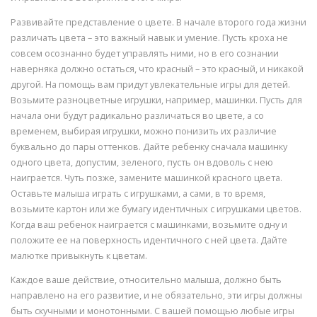
Развивайте представление о цвете. В начале второго года жизни
различать цвета – это важный навык и умение. Пусть кроха не
совсем осознанно будет управлять ними, но в его сознании
наверняка должно остаться, что красный – это красный, и никакой
другой. На помощь вам придут увлекательные игры для детей.
Возьмите разноцветные игрушки, например, машинки. Пусть для
начала они будут радикально различаться во цвете, а со
временем, выбирая игрушки, можно понизить их различие
буквально до пары оттенков. Дайте ребенку сначала машинку
одного цвета, допустим, зеленого, пусть он вдоволь с нею
наиграется. Чуть позже, замените машинкой красного цвета.
Оставьте малыша играть с игрушками, а сами, в то время,
возьмите картон или же бумагу идентичных с игрушками цветов.
Когда ваш ребенок наиграется с машинками, возьмите одну и
положите ее на поверхность идентичного с ней цвета. Дайте
малютке привыкнуть к цветам.
Каждое ваше действие, относительно малыша, должно быть
направлено на его развитие, и не обязательно, эти игры должны
быть скучными и монотонными. С вашей помощью любые игры