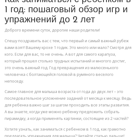
1 год: пошаговый обзор игр и
упражнений до 2 лет
Доброго времени суток, дорогие наши родители!
Спешу поздравить вас с тем, что первый и самый важный рубеж
вами взят! Вашему крохе 1 годик. Это много или мало? Смотря для
кого. Если для вас, то не очень. А вот для самого карапуза,
который прошел столько трудных испытаний и многого достиг,
это очень важный год. Год превращения из малюсенького
человечка с болтающейся головой в румяного веселого
непоседу.
Самое главное для малыша возраста от года до двух лет – это
последовательное усложнение заданий от месяца к месяцу. Ведь
для ребенка важно шаг за шагом проходить все этапы развития.
А вы знаете, когда уже можно ребенку предложить собрать
пирамидку, а когда применять картинки, состоящие из 2 частей?
Хотите узнать, как заниматься с ребенком в 1 год, как грамотно
предлагать упражнения для малыша? Читайте статью дальше!