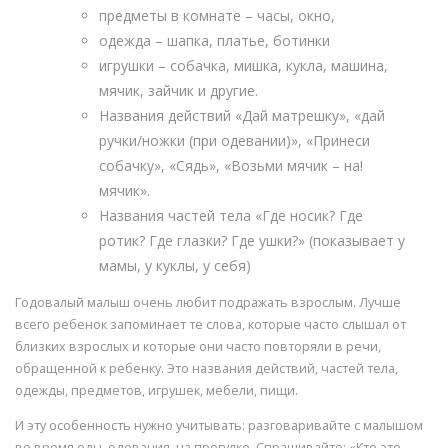
предметы в комнате – часы, окно,
одежда – шапка, платье, ботинки
игрушки – собачка, мишка, кукла, машина,
мячик, зайчик и другие.
Названия действий «Дай матрешку», «дай
ручки/ножки (при одевании)», «Принеси
собачку», «Сядь», «Возьми мячик – на!
мячик».
Названия частей тела «Где носик? Где
ротик? Где глазки? Где ушки?» (показывает у
мамы, у куклы, у себя)
Годовалый малыш очень любит подражать взрослым. Лучше
всего ребенок запоминает те слова, которые часто слышал от
близких взрослых и которые они часто повторяли в речи,
обращенной к ребенку. Это названия действий, частей тела,
одежды, предметов, игрушек, мебели, пищи.
И эту особенность нужно учитывать: разговаривайте с малышом
во время еды, одевания, на прогулке. Спрашивайте: «Кто это