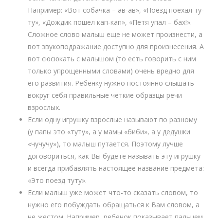
Например: «Вот собачка – ав-ав», «Поезд поехал ту-
ту», «Дождик пошел кап-кап», «Петя упал – бах!».
Сложное слово малыш еще не может произнести, а
вот звукоподражание доступно для произнесения. А
вот сюсюкать с малышом (то есть говорить с ним
только упрощенными словами) очень вредно для
его развития. Ребенку нужно постоянно слышать
вокруг себя правильные четкие образцы речи
взрослых.
Если одну игрушку взрослые называют по разному
(у папы это «туту», а у мамы «биби», а у дедушки
«чучучу»), то малыш путается. Поэтому лучше
договориться, как Вы будете называть эту игрушку
и всегда прибавлять настоящее название предмета:
«Это поезд туту».
Если малыш уже может что-то сказать словом, то
нужно его побуждать обращаться к Вам словом, а
не жестом. Например, ребенок показывает пальцем