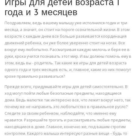
Игры для детей возраста 1
года и 3 месяцев
Поздравляем, ведь вашему малышу уже исполнился годик и три
месяца, а значит, он стоит на пороге сознательной жизни. В этом
возрасте с каждым днем все больше развивается координация
движений ребенка, он уже более уверенно стоит на ногах. Все
вокруг ему любопытно. Рассматривая каждую мелочь и беря ее в
руки, кроха учится познавать этот мир. И вы должны помочь ему в
этом, ведь вы - родитель. Так какие же игры для детей возраста
одного года и трех месяцев есть, и, главное, какие из них помогут
крохе правильно развиваться?
Прежде всего, придумывайте игры для детей самостоятельно. В
ход могут пойти любые безопасные предметы, находящиеся
дома. Ведь малютке так интересно все, что лежит вокруг него, так
почему же не направить это любопытство в правильное русло?
Следите за своим ребенком, наблюдайте, что именно ему
нравится. Разрешайте трогать и рассматривать любые предметы,
находящиеся в доме. Главное, конечно же, под вашим строгим
контролем. Каждого малыша интересуют разные вещи – будь то