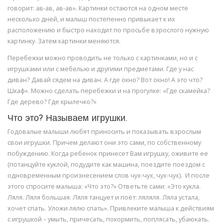
говорит: ав-ав, ав-ав». Картинки остаются на одном месте
несколько дней, и малыш постепенно привыкает к их
расположению и быстро находит по просьбе взрослого нужную
картинку. Затем картинки меняются.
Перебежки можно проводить не только с картинками, но и с
игрушками или с мебелью и другими предметами. Где у нас
диван? Давай сядем на диван. А где окно? Вот окно! А это что?
Шкаф». Можно сделать перебежки и на прогулке: «Где скамейка?
Где дерево? Где крылечко?»
Что это? Называем игрушки.
Годовалые малыши любят приносить и показывать взрослым
свои игрушки. Причем делают они это сами, по собственному
побуждению. Когда ребенок принесет Вам игрушку, оживите ее
(потанцуйте куклой, подудите как машина, поездите поездом с
одновременным произнесением слов чух-чух, чух-чух). И после
этого спросите малыша: «Что это?» Ответьте сами: «Это кукла.
Ляля. Ляля большая. Ляля танцует и поёт: ляляля. Ляла устала,
хочет спать. Уложи лялю спать». Привлеките малыша к действиям
с игрушкой – умыть, причесать, покормить, поплясать, убаюкать.