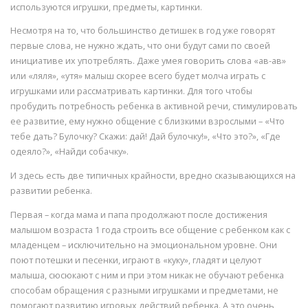
используются игрушки, предметы, картинки.
Несмотря на то, что большинство детишек в год уже говорят
первые слова, не нужно ждать, что они будут сами по своей
инициативе их употреблять. Даже умея говорить слова «ав-ав»
или «ляля», «утя» малыш скорее всего будет молча играть с
игрушками или рассматривать картинки. Для того чтобы
пробудить потребность ребенка в активной речи, стимулировать
ее развитие, ему нужно общение с близкими взрослыми – «Что
тебе дать? Булочку? Скажи: дай! Дай булочку!», «Что это?», «Где
одеяло?», «Найди собачку».
И здесь есть две типичных крайности, вредно сказывающихся на
развитии ребенка.
Первая – когда мама и папа продолжают после достижения
малышом возраста 1 года строить все общение с ребенком как с
младенцем – исключительно на эмоциональном уровне. Они
поют потешки и песенки, играют в «куку», гладят и целуют
малыша, сюсюкают с ним и при этом никак не обучают ребенка
способам обращения с разными игрушками и предметами, не
помогают развитию игровых действий ребенка. А это очень