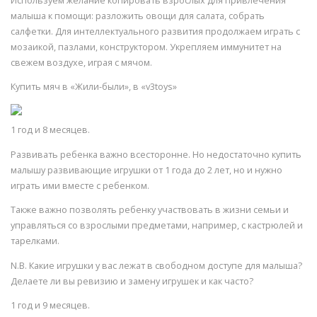
Используем желание копировать взрослых для привлечения
малыша к помощи: разложить овощи для салата, собрать
салфетки. Для интеллектуального развития продолжаем играть с
мозаикой, пазлами, конструктором. Укрепляем иммунитет на
свежем воздухе, играя с мячом.
Купить мяч в «Жили-были», в «v3toys»
1 год и 8 месяцев.
Развивать ребенка важно всесторонне. Но недостаточно купить
малышу развивающие игрушки от 1 года до 2 лет, но и нужно
играть ими вместе с ребенком.
Также важно позволять ребенку участвовать в жизни семьи и
управляться со взрослыми предметами, например, с кастрюлей и
тарелками.
N.B. Какие игрушки у вас лежат в свободном доступе для малыша?
Делаете ли вы ревизию и замену игрушек и как часто?
1 год и 9 месяцев.