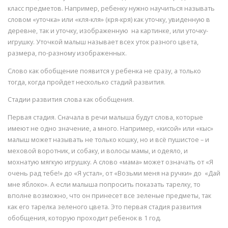
класс предметов. Например, ребенку нужно научиться называть
словом «уточка» или «кля-кля» (кря-кря) как уточку, увиденную в
деревне, так и уточку, изображенную на картинке, или уточку-
игрушку. Уточкой малыш называет всех уток разного цвета,
размера, по-разному изображенных.
Слово как обобщение появится у ребенка не сразу, а только
тогда, когда пройдет несколько стадий развития.
Стадии развития слова как обобщения.
Первая стадия. Сначала в речи малыша будут слова, которые
имеют не одно значение, а много. Например, «кисой» или «кыс»
малыш может называть не только кошку, но и всё пушистое – и
меховой воротник, и собаку, и волосы мамы, и одеяло, и
мохнатую мягкую игрушку. А слово «мама» может означать от «Я
очень рад тебе!» до «Я устал», от «Возьми меня на ручки» до «Дай
мне яблоко». А если малыша попросить показать тарелку, то
вполне возможно, что он принесет все зеленые предметы, так
как его тарелка зеленого цвета. Это первая стадия развития
обобщения, которую проходит ребенок в 1 год.