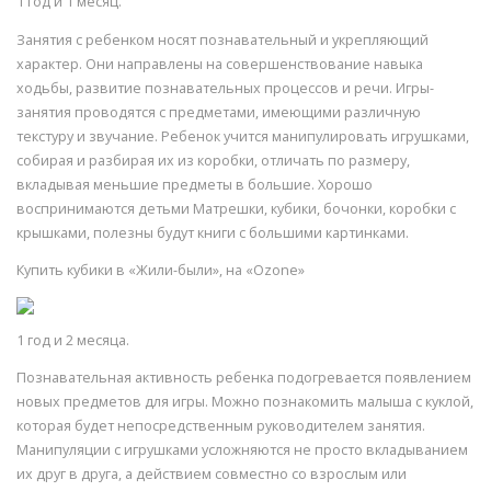
1 год и 1 месяц.
Занятия с ребенком носят познавательный и укрепляющий
характер. Они направлены на совершенствование навыка
ходьбы, развитие познавательных процессов и речи. Игры-
занятия проводятся с предметами, имеющими различную
текстуру и звучание. Ребенок учится манипулировать игрушками,
собирая и разбирая их из коробки, отличать по размеру,
вкладывая меньшие предметы в большие. Хорошо
воспринимаются детьми Матрешки, кубики, бочонки, коробки с
крышками, полезны будут книги с большими картинками.
Купить кубики в «Жили-были», на «Ozone»
1 год и 2 месяца.
Познавательная активность ребенка подогревается появлением
новых предметов для игры. Можно познакомить малыша с куклой,
которая будет непосредственным руководителем занятия.
Манипуляции с игрушками усложняются не просто вкладыванием
их друг в друга, а действием совместно со взрослым или