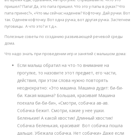
пришел? Папа! Да, это папа пришел. Что это у папы в руках? Что
папа принес?», «Что мы сейчас наденем? Кофточку. Дай ручки. Вот
так. Оденем кофточку. Вот одна ручка, вот другая ручка. Застегнем
пуговицы. А что это? и т.д.».
Полезные советы по созданию развивающей речевой среды
дома.
Что надо знать при проведении игр и занятий с малышом дома:
Если малыш обратил на что-то внимание на
прогулке, то назовите этот предмет, его части,
действия, при этом слова нужно повторять
неоднократно: «Это машина. Машина дудит: би-би-
би. Какая машина? Большая, красивая! Машина
поехала би-би-би», «Смотри, собачка ав-ав.
Собачка бежит. Смотри, какие у нее ушки.
Беленькие! А какой хвостик! Длинный хвостик!
Собачка беленькая, красивая! Вот собачка пошла
дальше. Убежала собачка. Нет собачки» Даже если