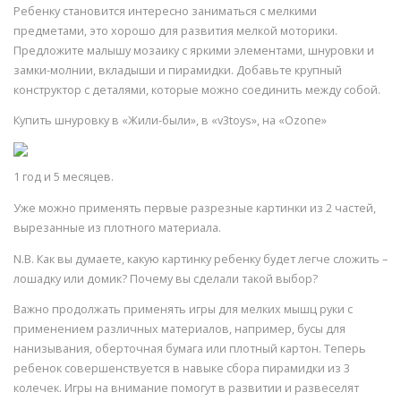
Ребенку становится интересно заниматься с мелкими
предметами, это хорошо для развития мелкой моторики.
Предложите малышу мозаику с яркими элементами, шнуровки и
замки-молнии, вкладыши и пирамидки. Добавьте крупный
конструктор с деталями, которые можно соединить между собой.
Купить шнуровку в «Жили-были», в «v3toys», на «Ozone»
1 год и 5 месяцев.
Уже можно применять первые разрезные картинки из 2 частей,
вырезанные из плотного материала.
N.B. Как вы думаете, какую картинку ребенку будет легче сложить –
лошадку или домик? Почему вы сделали такой выбор?
Важно продолжать применять игры для мелких мышц руки с
применением различных материалов, например, бусы для
нанизывания, оберточная бумага или плотный картон. Теперь
ребенок совершенствуется в навыке сбора пирамидки из 3
колечек. Игры на внимание помогут в развитии и развеселят