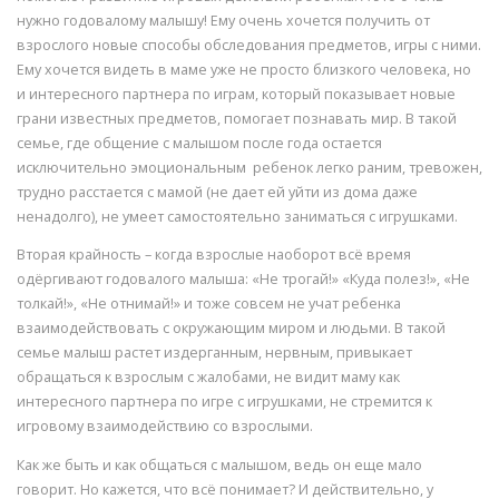
нужно годовалому малышу! Ему очень хочется получить от
взрослого новые способы обследования предметов, игры с ними.
Ему хочется видеть в маме уже не просто близкого человека, но
и интересного партнера по играм, который показывает новые
грани известных предметов, помогает познавать мир. В такой
семье, где общение с малышом после года остается
исключительно эмоциональным ребенок легко раним, тревожен,
трудно расстается с мамой (не дает ей уйти из дома даже
ненадолго), не умеет самостоятельно заниматься с игрушками.
Вторая крайность – когда взрослые наоборот всё время
одёргивают годовалого малыша: «Не трогай!» «Куда полез!», «Не
толкай!», «Не отнимай!» и тоже совсем не учат ребенка
взаимодействовать с окружающим миром и людьми. В такой
семье малыш растет издерганным, нервным, привыкает
обращаться к взрослым с жалобами, не видит маму как
интересного партнера по игре с игрушками, не стремится к
игровому взаимодействию со взрослыми.
Как же быть и как общаться с малышом, ведь он еще мало
говорит. Но кажется, что всё понимает? И действительно, у