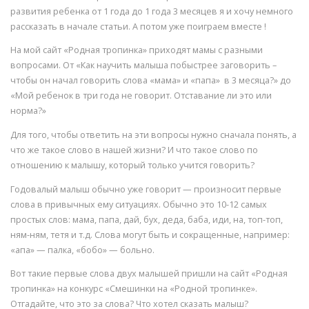
развития ребенка от 1 года до 1 года 3 месяцев я и хочу немного
рассказать в начале статьи. А потом уже поиграем вместе !
На мой сайт «Родная тропинка» приходят мамы с разными
вопросами. От «Как научить малыша побыстрее заговорить –
чтобы он начал говорить слова «мама» и «папа» в 3 месяца?» до
«Мой ребенок в три года не говорит. Отставание ли это или
норма?»
Для того, чтобы ответить на эти вопросы нужно сначала понять, а
что же такое слово в нашей жизни? И что такое слово по
отношению к малышу, который только учится говорить?
Годовалый малыш обычно уже говорит — произносит первые
слова в привычных ему ситуациях. Обычно это 10-12 самых
простых слов: мама, папа, дай, бух, деда, баба, иди, на, топ-топ,
ням-ням, тетя и т.д. Слова могут быть и сокращенные, например:
«апа» — палка, «бобо» — больно.
Вот такие первые слова двух малышей пришли на сайт «Родная
тропинка» на конкурс «Смешинки на «Родной тропинке».
Отгадайте, что это за слова? Что хотел сказать малыш?