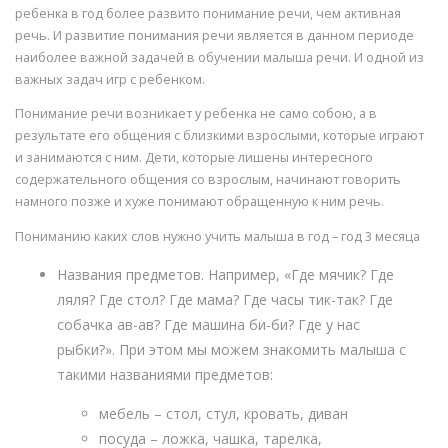
ребенка в год более развито понимание речи, чем активная
речь. И развитие понимания речи является в данном периоде
наиболее важной задачей в обучении малыша речи. И одной из
важных задач игр с ребенком.
Понимание речи возникает у ребенка не само собою, а в
результате его общения с близкими взрослыми, которые играют
и занимаются с ним. Дети, которые лишены интересного
содержательного общения со взрослым, начинают говорить
намного позже и хуже понимают обращенную к ним речь.
Пониманию каких слов нужно учить малыша в год – год 3 месяца
Названия предметов. Например, «Где мячик? Где
ляля? Где стол? Где мама? Где часы тик-так? Где
собачка ав-ав? Где машина би-би? Где у нас
рыбки?». При этом мы можем знакомить малыша с
такими названиями предметов:
мебель – стол, стул, кровать, диван
посуда – ложка, чашка, тарелка,