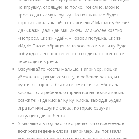
на игрушку, стоящую на полке. Конечно, можно
просто дать ему игрушку. Но правильнее будет
спросить малыша: «Что ты хочешь? Машинку би-би?
Да? Скажи: дай! Дай машинку!» или более кратко
«Попроси. Скажи «дай», «Позови петушка. Скажи
«Иди!» Такое обращение взрослого к малышу будет
побуждать его постепенно отходить от жестов и
переходить к речи.
Озвучивайте жесты малыша. Например, кошка
убежала в другую комнату, и ребенок разводит
ручки в стороны. Скажите: «Нет киски. Убежала
киска». Если ребенок отправится на поиски киски,
скажите: «Где киска? Ку-ку. Киска, выходи! Будем
играть» или другие слова, которые озвучат
ситуацию для ребенка.
У малышей в год часто встречается отсроченное
воспроизведение слова. Например, Вы показали
ему лошадку, назвали и гриву, и хвостик, и сказали