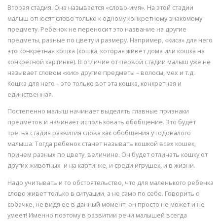
Вторая стадия. Она называется «слово-имя». На этой стадии
малыш относят слово только к одному конкретному знакомому
предмету. Ребенок не переносит это название на другие
предметы, разные по цвету и размеру. Например, «киса» для него
это конкретная кошка (кошка, которая живет дома или кошка на
конкретной картинке). В отличие от первой стадии малыш уже не
называет словом «кис» другие предметы – волосы, мех и т.д.
Кошка для него – это только вот эта кошка, конкретная и
единственная.
Постепенно малыш начинает выделять главные признаки
предметов и начинает использовать обобщение. Это будет
третья стадия развития слова как обобщения у годовалого
малыша. Тогда ребенок станет называть кошкой всех кошек,
причем разных по цвету, величине. Он будет отличать кошку от
других животных и на картинке, и среди игрушек, и в жизни.
Надо учитывать и то обстоятельство, что для маленького ребенка
слово живет только в ситуации, а не само по себе. Говорить о
собачке, не видя ее в данный момент, он просто не может и не
умеет! Именно поэтому в развитии речи малышей всегда