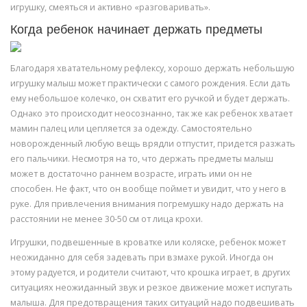
игрушку, смеяться и активно «разговаривать».
Когда ребенок начинает держать предметы
Благодаря хватательному рефлексу, хорошо держать небольшую
игрушку малыш может практически с самого рождения. Если дать
ему небольшое колечко, он схватит его ручкой и будет держать.
Однако это происходит неосознанно, так же как ребенок хватает
мамин палец или цепляется за одежду. Самостоятельно
новорожденный любую вещь врядли отпустит, придется разжать
его пальчики. Несмотря на то, что держать предметы малыш
может в достаточно раннем возрасте, играть ими он не
способен. Не факт, что он вообще поймет и увидит, что у него в
руке. Для привлечения внимания погремушку надо держать на
расстоянии не менее 30-50 см от лица крохи.
Игрушки, подвешенные в кроватке или коляске, ребенок может
неожиданно для себя задевать при взмахе рукой. Иногда он
этому радуется, и родители считают, что крошка играет, в других
ситуациях неожиданный звук и резкое движение может испугать
малыша. Для предотвращения таких ситуаций надо подвешивать