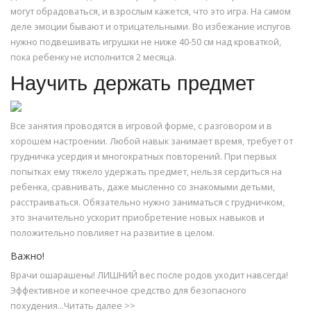
могут обрадоваться, и взрослым кажется, что это игра. На самом
деле эмоции бывают и отрицательными. Во избежание испугов
нужно подвешивать игрушки не ниже 40-50 см над кроваткой,
пока ребенку не исполнится 2 месяца.
Научить держать предмет
Все занятия проводятся в игровой форме, с разговором и в
хорошем настроении. Любой навык занимает время, требует от
грудничка усердия и многократных повторений. При первых
попытках ему тяжело удержать предмет, нельзя сердиться на
ребенка, сравнивать, даже мысленно со знакомыми детьми,
расстраиваться. Обязательно нужно заниматься с грудничком,
это значительно ускорит приобретение новых навыков и
положительно повлияет на развитие в целом.
Важно!
Врачи ошарашены! ЛИШНИЙ вес после родов уходит навсегда!
Эффективное и копеечное средство для безопасного
похудения...Читать далее >>