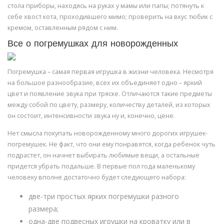
стола приборы, находясь на руках у мамы или папы; потянуть к
себе хвост кота, проходившего мимо; проверить на вкус тюбик с
кремом, оставленным рядом с ним.
Все о погремушках для новорожденных
Погремушка – самая первая игрушка в жизни человека. Несмотря
на большое разнообразие, всех их объединяет одно – яркий
цвет и появление звука при тряске. Отличаются такие предметы
между собой по цвету, размеру, количеству деталей, из которых
он состоит, интенсивности звука ну и, конечно, цене.
Нет смысла покупать новорожденному много дорогих игрушек-
погремушек. Не факт, что они ему понравятся, когда ребенок чуть
подрастет, он начнет выбирать любимые вещи, а остальные
придется убрать подальше. В первые пол года маленькому
человеку вполне достаточно будет следующего набора:
две-три простых ярких погремушки разного
размера;
одна-две подвесных игрушки на кроватку или в