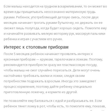
Если малыш находится на грудном вскармливании, то он может во
время еды прищипывать неосознанно материнскую грудь
руками. Ребенок, употребляющий детскую смесь, после двух
месяцев начинает трогать руками бутылочку, но держать он ее
сможет лишь полугода, когда будет хорошо сидеть. Помогите ему
и начинайте развивать мелкую моторику рук, массируя пальчики
ребенка и играя с участием его ручек.
Интерес к столовым приборам
После 5 месяцев ребенок начинает проявлять интерес к
кухонным приборам — кружкам, тарелочкам и ложкам. Поэтому,
рекомендуется приобрести сразу же пластмассовую посуду,
чтобы малыш не смог случайно порезаться. Дети могут очень
настойчиво требовать вилки и ложки, следуя своим
потребностям подражать взрослым. Иногда это замедляет
процесс кормления, поэтому дайте ребенку специально
приготовленную ложечку, а кормите из другой.
Не позволяйте ему баловаться с едой и разбрасывать ее. Если
ребенок тянет ложку в рот, чтобы есть, то помогите ему, показав,