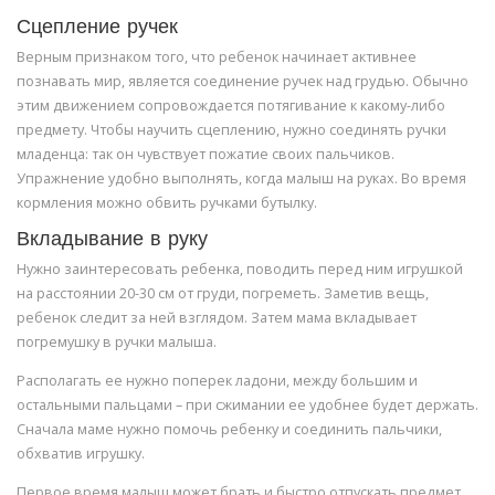
Сцепление ручек
Верным признаком того, что ребенок начинает активнее
познавать мир, является соединение ручек над грудью. Обычно
этим движением сопровождается потягивание к какому-либо
предмету. Чтобы научить сцеплению, нужно соединять ручки
младенца: так он чувствует пожатие своих пальчиков.
Упражнение удобно выполнять, когда малыш на руках. Во время
кормления можно обвить ручками бутылку.
Вкладывание в руку
Нужно заинтересовать ребенка, поводить перед ним игрушкой
на расстоянии 20-30 см от груди, погреметь. Заметив вещь,
ребенок следит за ней взглядом. Затем мама вкладывает
погремушку в ручки малыша.
Располагать ее нужно поперек ладони, между большим и
остальными пальцами – при сжимании ее удобнее будет держать.
Сначала маме нужно помочь ребенку и соединить пальчики,
обхватив игрушку.
Первое время малыш может брать и быстро отпускать предмет,