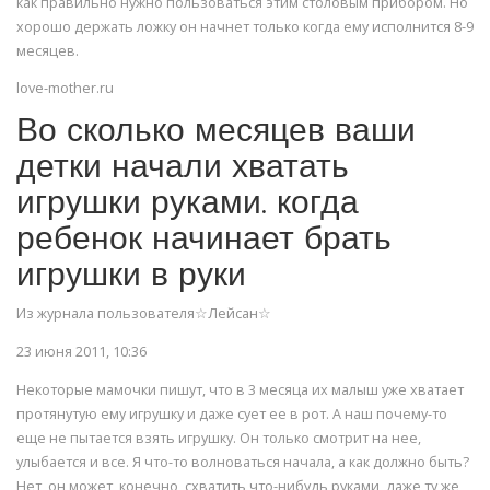
как правильно нужно пользоваться этим столовым прибором. Но
хорошо держать ложку он начнет только когда ему исполнится 8-9
месяцев.
love-mother.ru
Во сколько месяцев ваши
детки начали хватать
игрушки руками. когда
ребенок начинает брать
игрушки в руки
Из журнала пользователя☆Лейсан☆
23 июня 2011, 10:36
Некоторые мамочки пишут, что в 3 месяца их малыш уже хватает
протянутую ему игрушку и даже сует ее в рот. А наш почему-то
еще не пытается взять игрушку. Он только смотрит на нее,
улыбается и все. Я что-то волноваться начала, а как должно быть?
Нет, он может, конечно, схватить что-нибудь руками, даже ту же