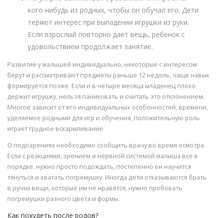
кого-нибудь из родных, чтобы он обучал его. Дети
теряют интерес при выпадении игрушки из руки.
Если взрослый повторно дает вещь, ребенок с
удовольствием продолжает занятие.
Развитие у малышей индивидуально, некоторые с интересом
берут и рассматривают предметы раньше 12 недель, чаще навык
формируется позже. Если и в четыре месяца младенец плохо
держит игрушку, нельзя паниковать и считать это отклонением.
Многое зависит от его индивидуальных особенностей, времени,
уделяемое родными для игр и обучения, положительную роль
играет грудное вскармливание.
О подозрениях необходимо сообщить врачу во время осмотра.
Если с реакциями, зрением и нервной системой малыша все в
порядке, нужно просто подождать, постепенно он научится
тянуться и хватать погремушку. Иногда дети отказываются брать
в ручки вещи, которые им не нравятся, нужно пробовать
погремушки разного цвета и формы.
Как похудеть после родов?