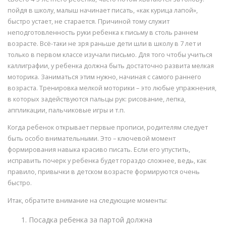
пойдя в школу, малыш начинает писать, «как курица лапой»,
быстро устает, не старается. Причиной тому служит
неподготовленность руки ребенка к письму в столь раннем
возрасте. Всё-таки не зря раньше дети шли в школу в 7 лет и
только в первом классе изучали письмо. Для того чтобы учиться
каллиграфии, у ребенка должна быть достаточно развита мелкая
моторика. Заниматься этим нужно, начиная с самого раннего
возраста. Тренировка мелкой моторики – это любые упражнения,
в которых задействуются пальцы рук: рисование, лепка,
аппликации, пальчиковые игры и т.п.
Когда ребенок открывает первые прописи, родителям следует
быть особо внимательными. Это – ключевой момент
формирования навыка красиво писать. Если его упустить,
исправить почерк у ребенка будет гораздо сложнее, ведь, как
правило, привычки в детском возрасте формируются очень
быстро.
Итак, обратите внимание на следующие моменты:
Посадка ребенка за партой должна