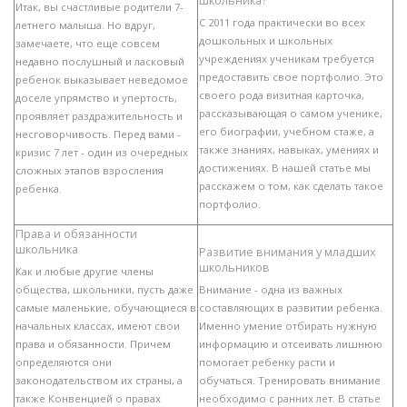
школьника?
Итак, вы счастливые родители 7-
С 2011 года практически во всех
летнего малыша. Но вдруг,
дошкольных и школьных
замечаете, что еще совсем
учреждениях ученикам требуется
недавно послушный и ласковый
предоставить свое портфолио. Это
ребенок выказывает неведомое
своего рода визитная карточка,
доселе упрямство и упертость,
рассказывающая о самом ученике,
проявляет раздражительность и
его биографии, учебном стаже, а
несговорчивость. Перед вами -
также знаниях, навыках, умениях и
кризис 7 лет - один из очередных
достижениях. В нашей статье мы
сложных этапов взросления
расскажем о том, как сделать такое
ребенка.
портфолио.
Права и обязанности
школьника
Развитие внимания у младших
школьников
Как и любые другие члены
общества, школьники, пусть даже
Внимание - одна из важных
самые маленькие, обучающиеся в
составляющих в развитии ребенка.
начальных классах, имеют свои
Именно умение отбирать нужную
права и обязанности. Причем
информацию и отсеивать лишнюю
определяются они
помогает ребенку расти и
законодательством их страны, а
обучаться. Тренировать внимание
также Конвенцией о правах
необходимо с ранних лет. В статье