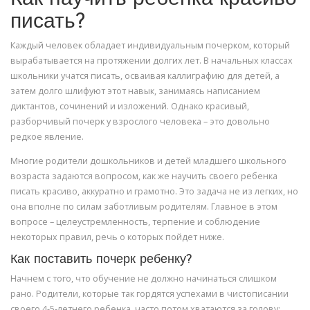
писать?
Каждый человек обладает индивидуальным почерком, который
вырабатывается на протяжении долгих лет. В начальных классах
школьники учатся писать, осваивая каллиграфию для детей, а
затем долго шлифуют этот навык, занимаясь написанием
диктантов, сочинений и изложений. Однако красивый,
разборчивый почерк у взрослого человека – это довольно
редкое явление.
Многие родители дошкольников и детей младшего школьного
возраста задаются вопросом, как же научить своего ребенка
писать красиво, аккуратно и грамотно. Это задача не из легких, но
она вполне по силам заботливым родителям. Главное в этом
вопросе – целеустремленность, терпение и соблюдение
некоторых правил, речь о которых пойдет ниже.
Как поставить почерк ребенку?
Начнем с того, что обучение не должно начинаться слишком
рано. Родители, которые так гордятся успехами в чистописании
своего 4-5-летнего ребенка, часто потом хватаются за голову: