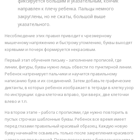
фиксируется большим и указательным, кончик
направлен к плечу ребенка. Пальцы немного
закруглены, но не сжаты, большой выше
указательного.
Несоблюдение этих правил приводит к чрезмерному
мышечному напряжению и быстрому утомлению, буквы выходят
корявыми и почерк формируется некрасивым.
Первый этап обучения письму – заполнение прописей, где
линии, фигуры, буквы нужно лишь обвести по пунктирной линии.
Ребенок натренирует пальчики и научится правильному
написанию букв и их соединений. Затем добавьте графические
диктанты, в которых ребенок изображает в тетради в клетку узор
по инструкции: одна клеточка вправо, три вверх, две клеточки
влево и т.п.
На втором этапе – работа с прописями, где нужно повторить в
пустых строчках шаблонные буквы. Ребенок все время имеет
перед глазами правильный красивый образец. Каждую новую
букву начинайте осваивать только после закрепления красивого
написания предыдущей. Потом переходите к буквосочетаниям и