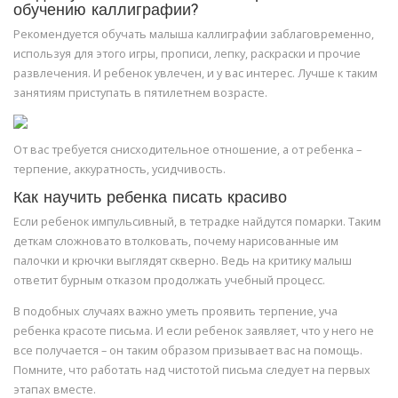
обучению каллиграфии?
Рекомендуется обучать малыша каллиграфии заблаговременно,
используя для этого игры, прописи, лепку, раскраски и прочие
развлечения. И ребенок увлечен, и у вас интерес. Лучше к таким
занятиям приступать в пятилетнем возрасте.
От вас требуется снисходительное отношение, а от ребенка –
терпение, аккуратность, усидчивость.
Как научить ребенка писать красиво
Если ребенок импульсивный, в тетрадке найдутся помарки. Таким
деткам сложновато втолковать, почему нарисованные им
палочки и крючки выглядят скверно. Ведь на критику малыш
ответит бурным отказом продолжать учебный процесс.
В подобных случаях важно уметь проявить терпение, уча
ребенка красоте письма. И если ребенок заявляет, что у него не
все получается – он таким образом призывает вас на помощь.
Помните, что работать над чистотой письма следует на первых
этапах вместе.