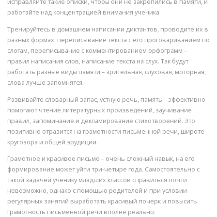
исправляйте такие описки, чтобы они не закрепились в памяти, и
работайте над концентрацией внимания ученика.
Тренируйтесь в домашнем написании диктантов, проводите их в
разных формах: переписывание текста с его проговариванием по
слогам, переписывание с комментированием орфограмм –
правил написания слов, написание текста на слух. Так будут
работать разные виды памяти – зрительная, слуховая, моторная,
слова лучше запомнятся.
Развивайте словарный запас, устную речь, память – эффективно
помогают чтение литературных произведений, заучивание
правил, запоминание и декламирование стихотворений. Это
позитивно отразится на грамотности письменной речи, широте
кругозора и общей эрудиции.
Грамотное и красивое письмо – очень сложный навык, на его
формирование может уйти три-четыре года. Самостоятельно с
такой задачей ученику младших классов справиться почти
невозможно, однако с помощью родителей и при условии
регулярных занятий выработать красивый почерк и повысить
грамотность письменной речи вполне реально.