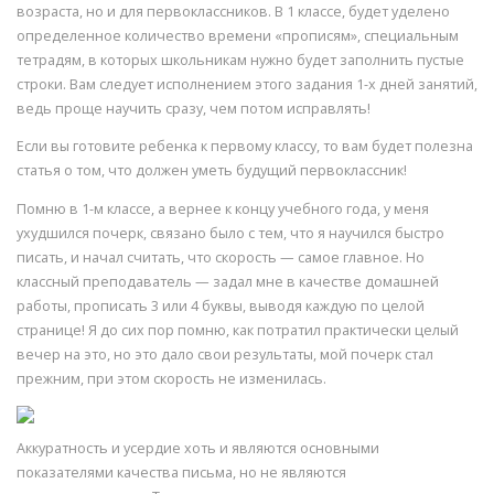
возраста, но и для первоклассников. В 1 классе, будет уделено
определенное количество времени «прописям», специальным
тетрадям, в которых школьникам нужно будет заполнить пустые
строки. Вам следует исполнением этого задания 1-х дней занятий,
ведь проще научить сразу, чем потом исправлять!
Если вы готовите ребенка к первому классу, то вам будет полезна
статья о том, что должен уметь будущий первоклассник!
Помню в 1-м классе, а вернее к концу учебного года, у меня
ухудшился почерк, связано было с тем, что я научился быстро
писать, и начал считать, что скорость — самое главное. Но
классный преподаватель — задал мне в качестве домашней
работы, прописать 3 или 4 буквы, выводя каждую по целой
странице! Я до сих пор помню, как потратил практически целый
вечер на это, но это дало свои результаты, мой почерк стал
прежним, при этом скорость не изменилась.
Аккуратность и усердие хоть и являются основными
показателями качества письма, но не являются