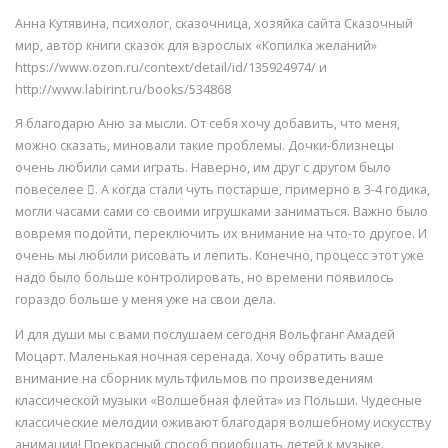
Анна Кутявина, психолог, сказочница, хозяйка сайта Сказочный
мир, автор книги сказок для взрослых «Копилка желаний»
https://www.ozon.ru/context/detail/id/135924974/ и
http://www.labirint.ru/books/534868
Я благодарю Аню за мысли. От себя хочу добавить, что меня,
можно сказать, миновали такие проблемы. Дочки-близнецы
очень любили сами играть. Наверно, им друг с другом было
повеселее . А когда стали чуть постарше, примерно в 3-4 годика,
могли часами сами со своими игрушками заниматься. Важно было
вовремя подойти, переключить их внимание на что-то другое. И
очень мы любили рисовать и лепить. Конечно, процесс этот уже
надо было больше контролировать, но времени появилось
гораздо больше у меня уже на свои дела.
И для души мы с вами послушаем сегодня Вольфганг Амадей
Моцарт. Маленькая ночная серенада. Хочу обратить ваше
внимание на сборник мультфильмов по произведениям
классической музыки «Волшебная флейта» из Польши. Чудесные
классические мелодии оживают благодаря волшебному искусству
анимации! Прекрасный способ приобщать детей к музыке.