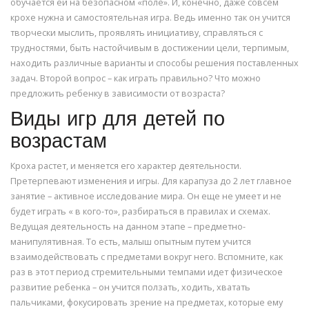
обучается ей на безопасном «поле». И, конечно, даже совсем
крохе нужна и самостоятельная игра. Ведь именно так он учится
творчески мыслить, проявлять инициативу, справляться с
трудностями, быть настойчивым в достижении цели, терпимым,
находить различные варианты и способы решения поставленных
задач. Второй вопрос – как играть правильно? Что можно
предложить ребенку в зависимости от возраста?
Виды игр для детей по
возрастам
Кроха растет, и меняется его характер деятельности.
Претерпевают изменения и игры. Для карапуза до 2 лет главное
занятие – активное исследование мира. Он еще не умеет и не
будет играть « в кого-то», разбираться в правилах и схемах.
Ведущая деятельность на данном этапе – предметно-
манипулятивная. То есть, малыш опытным путем учится
взаимодействовать с предметами вокруг него. Вспомните, как
раз в этот период стремительными темпами идет физическое
развитие ребенка – он учится ползать, ходить, хватать
пальчиками, фокусировать зрение на предметах, которые ему