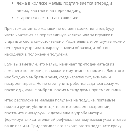
лежа в коляске малыш подтягивается вперед и
вверх, хватаясь за перекладину;
старается сесть в автолюльке.
При этом активные малыши не оставят своих попыток, будут
часто хвататься за перекладину в коляске или за игрушки и
стараться сесть самостоятельно. Родителям в этом случае можно
ненадолго устраивать карапуза таким образом, чтобы он
находился в положении полулежа.
Если вы заметили, что малыш начинает приподниматься из
лежачего положения, вы можете ему немного помочь. Для этого
необходимо выбрать время, когда карапуз сыт, активен и
настроен играть. Но не стоит учить ребенка садиться сразу же
после еды, лучше выбрать время между двумя приемами пищи.
Итак, расположите малыша полулежа на подушке, погладьте
ножки и ручки, убедитесь, что он в хорошем настроении,
протяните к нему руки. У детей еще в утробе матери
формируется хватательный рефлекс, поэтому малыш ухватится за
ваши пальцы. Придерживая его захват, слегка подтяните кроху