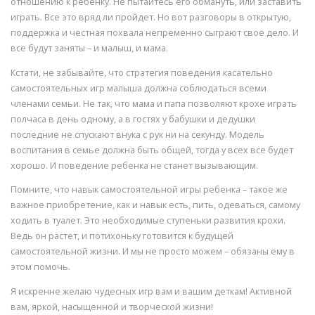
отношению к ребенку. Не пытайтесь его обмануть, или заставить
играть. Все это вряд ли пройдет. Но вот разговоры в открытую,
поддержка и честная похвала непременно сыграют свое дело. И
все будут заняты – и малыш, и мама.
Кстати, не забывайте, что стратегия поведения касательно
самостоятельных игр малыша должна соблюдаться всеми
членами семьи. Не так, что мама и папа позволяют крохе играть
полчаса в день одному, а в гостях у бабушки и дедушки
последние не спускают внука с рук ни на секунду. Модель
воспитания в семье должна быть общей, тогда у всех все будет
хорошо. И поведение ребенка не станет вызывающим.
Помните, что навык самостоятельной игры ребенка – такое же
важное приобретение, как и навык есть, пить, одеваться, самому
ходить в туалет. Это необходимые ступеньки развития крохи.
Ведь он растет, и потихоньку готовится к будущей
самостоятельной жизни. И мы не просто можем – обязаны ему в
этом помочь.
Я искренне желаю чудесных игр вам и вашим деткам! Активной
вам, яркой, насыщенной и творческой жизни!