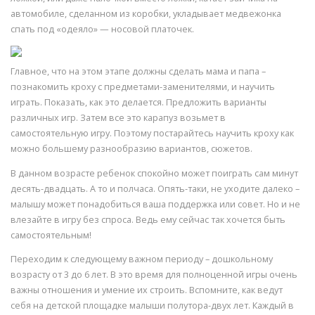
автомобиле, сделанном из коробки, укладывает медвежонка
спать под «одеяло» — носовой платочек.
Главное, что на этом этапе должны сделать мама и папа –
познакомить кроху с предметами-заменителями, и научить
играть. Показать, как это делается. Предложить варианты
различных игр. Затем все это карапуз возьмет в
самостоятельную игру. Поэтому постарайтесь научить кроху как
можно большему разнообразию вариантов, сюжетов.
В данном возрасте ребенок спокойно может поиграть сам минут
десять-двадцать. А то и полчаса. Опять-таки, не уходите далеко –
малышу может понадобиться ваша поддержка или совет. Но и не
влезайте в игру без спроса. Ведь ему сейчас так хочется быть
самостоятельным!
Переходим к следующему важном периоду – дошкольному
возрасту от 3 до 6 лет. В это время для полноценной игры очень
важны отношения и умение их строить. Вспомните, как ведут
себя на детской площадке малыши полутора-двух лет. Каждый в