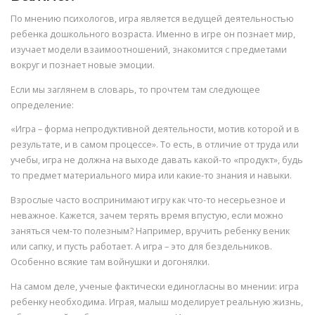
По мнению психологов, игра является ведущей деятельностью
ребенка дошкольного возраста. Именно в игре он познает мир,
изучает модели взаимоотношений, знакомится с предметами
вокруг и познает новые эмоции.
Если мы заглянем в словарь, то прочтем там следующее
определение:
«Игра – форма непродуктивной деятельности, мотив которой и в
результате, и в самом процессе». То есть, в отличие от труда или
учебы, игра не должна на выходе давать какой-то «продукт», будь
то предмет материального мира или какие-то знания и навыки.
Взрослые часто воспринимают игру как что-то несерьезное и
неважное. Кажется, зачем терять время впустую, если можно
заняться чем-то полезным? Например, вручить ребенку веник
или сапку, и пусть работает. А игра – это для бездельников.
Особенно всякие там войнушки и догонялки.
На самом деле, ученые фактически единогласны во мнении: игра
ребенку необходима. Играя, малыш моделирует реальную жизнь,