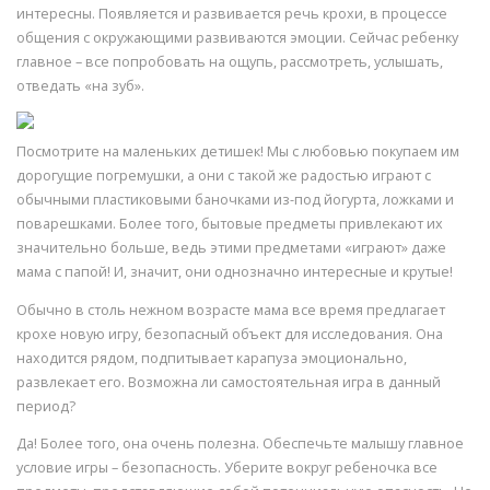
интересны. Появляется и развивается речь крохи, в процессе
общения с окружающими развиваются эмоции. Сейчас ребенку
главное – все попробовать на ощупь, рассмотреть, услышать,
отведать «на зуб».
Посмотрите на маленьких детишек! Мы с любовью покупаем им
дорогущие погремушки, а они с такой же радостью играют с
обычными пластиковыми баночками из-под йогурта, ложками и
поварешками. Более того, бытовые предметы привлекают их
значительно больше, ведь этими предметами «играют» даже
мама с папой! И, значит, они однозначно интересные и крутые!
Обычно в столь нежном возрасте мама все время предлагает
крохе новую игру, безопасный объект для исследования. Она
находится рядом, подпитывает карапуза эмоционально,
развлекает его. Возможна ли самостоятельная игра в данный
период?
Да! Более того, она очень полезна. Обеспечьте малышу главное
условие игры – безопасность. Уберите вокруг ребеночка все