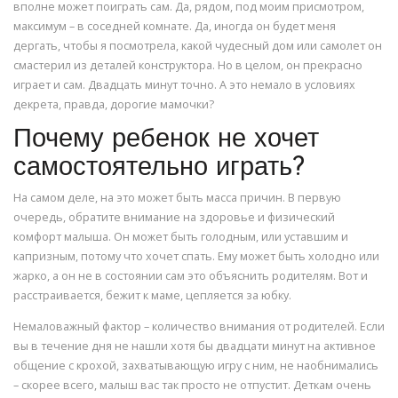
вполне может поиграть сам. Да, рядом, под моим присмотром,
максимум – в соседней комнате. Да, иногда он будет меня
дергать, чтобы я посмотрела, какой чудесный дом или самолет он
смастерил из деталей конструктора. Но в целом, он прекрасно
играет и сам. Двадцать минут точно. А это немало в условиях
декрета, правда, дорогие мамочки?
Почему ребенок не хочет
самостоятельно играть?
На самом деле, на это может быть масса причин. В первую
очередь, обратите внимание на здоровье и физический
комфорт малыша. Он может быть голодным, или уставшим и
капризным, потому что хочет спать. Ему может быть холодно или
жарко, а он не в состоянии сам это объяснить родителям. Вот и
расстраивается, бежит к маме, цепляется за юбку.
Немаловажный фактор – количество внимания от родителей. Если
вы в течение дня не нашли хотя бы двадцати минут на активное
общение с крохой, захватывающую игру с ним, не наобнимались
– скорее всего, малыш вас так просто не отпустит. Деткам очень