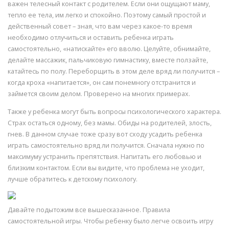
важен телесный контакт с родителем. Если они ощущают маму,
тепло ее тела, им легко и спокойно. Поэтому самый простой и
действенный совет – зная, что вам через какое-то время
необходимо отлучиться и оставить ребенка играть
самостоятельно, «натискайте» его вволю. Целуйте, обнимайте,
делайте массажик, пальчиковую гимнастику, вместе ползайте,
катайтесь по полу. Переборщить в этом деле вряд ли получится –
когда кроха «напитается», он сам понемногу отстранится и
займется своим делом. Проверено на многих примерах.
Также у ребенка могут быть вопросы психологического характера.
Страх остаться одному, без мамы. Обиды на родителей, злость,
гнев. В данном случае тоже сразу вот сходу усадить ребенка
играть самостоятельно вряд ли получится. Сначала нужно по
максимуму устранить препятствия. Напитать его любовью и
близким контактом. Если вы видите, что проблема не уходит,
лучше обратитесь к детскому психологу.
Давайте подытожим все вышесказанное. Правила
самостоятельной игры. Чтобы ребенку было легче освоить игру