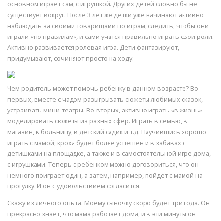
основном играет сам, с игрушкой. Других детей словно бы не
существует вокруг. После 3 лет же детки уже начинают активно
наблюдать за своими товарищами по играм, следить, чтобы они
играли «по правилам», и сами учатся правильно играть свои роли.
Активно развивается ролевая игра. Дети фантазируют,
придумывают, сочиняют просто на ходу.
Чем родитель может помочь ребенку в данном возрасте? Во-
первых, вместе с чадом разыгрывать сюжеты любимых сказок,
устраивать мини-театры. Во-вторых, активно играть «в жизнь» —
моделировать сюжеты из разных сфер. Играть в семью, в
магазин, в больницу, в детский садик и т.д. Научившись хорошо
играть с мамой, кроха будет более успешен и в забавах с
детишками на площадке, а также и в самостоятельной игре дома,
с игрушками. Теперь с ребенком можно договориться, что он
немного поиграет один, а затем, например, пойдет с мамой на
прогулку. И он с удовольствием согласится.
Скажу из личного опыта. Моему сыночку скоро будет три года. Он
прекрасно знает, что мама работает дома, и в эти минуты он