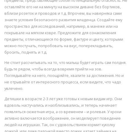
предметы, представляющие собой потенциальную опасность. Не
оставляйте его ни на минуту на высоком диване без бортиков,
вблизи розеток и проводов и т.д. Впрочем, вы наверняка сами
знаете условия безопасного развития младенца. Создайте ему
пространство для исследований, например, в манеже или на
покрывале на мягком ковре. Предложите для ознакомления
предметы, отличающиеся по форме, фактуре и цвету, которыми
можно постучать, попробовать на вкус, поперекладывать,
бросить, поднять и т.д.
Не стоит рассчитывать на то, что малыш будет играть сам полдня.
Будьте рядом, чтобы всегда вовремя прийти на зов.
Поглядывайте на него, поощряйте, хвалите за достижения. Но и
не отрывайте от интересного процесса, если видите, что чадо
увлечено.
Детишки в возрасте 2-3 лет уже готовы к новым видам игр. Они
вдоволь настучались и наоблизывались, и теперь начинает
появляться сюжетная игра, а со временем – и ролевая. У крохи
активно включается воображение, он моделирует поведение
людей на игрушках. Так, он с удовольствием кормит куколку
ложкой, или даже палочкой вместо ложки, катает зайчика на