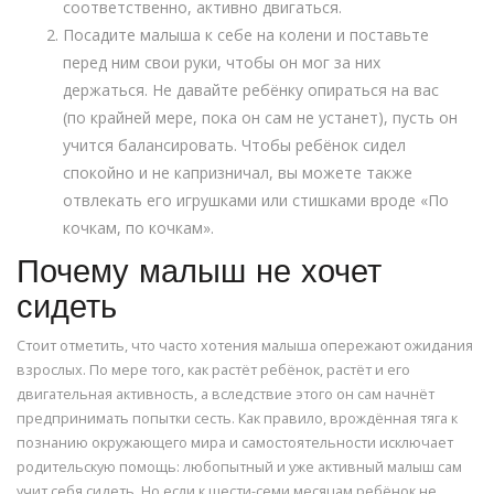
соответственно, активно двигаться.
Посадите малыша к себе на колени и поставьте
перед ним свои руки, чтобы он мог за них
держаться. Не давайте ребёнку опираться на вас
(по крайней мере, пока он сам не устанет), пусть он
учится балансировать. Чтобы ребёнок сидел
спокойно и не капризничал, вы можете также
отвлекать его игрушками или стишками вроде «По
кочкам, по кочкам».
Почему малыш не хочет
сидеть
Стоит отметить, что часто хотения малыша опережают ожидания
взрослых. По мере того, как растёт ребёнок, растёт и его
двигательная активность, а вследствие этого он сам начнёт
предпринимать попытки сесть. Как правило, врождённая тяга к
познанию окружающего мира и самостоятельности исключает
родительскую помощь: любопытный и уже активный малыш сам
учит себя сидеть. Но если к шести-семи месяцам ребёнок не