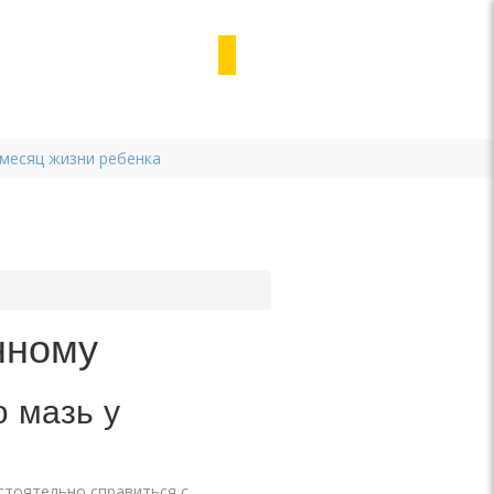
 месяц жизни ребенка
нному
 мазь у
стоятельно справиться с