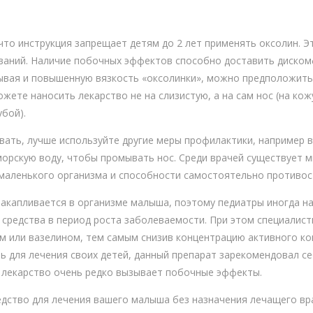
что инструкция запрещает детям до 2 лет применять оксолин. 
ваний. Наличие побочных эффектов способно доставить диском
ывая и повышенную вязкость «оксолинки», можно предположить,
жете наносить лекарство не на слизистую, а на сам нос (на кож
убой).
овать, лучше используйте другие меры профилактики, например 
морскую воду, чтобы промывать нос. Среди врачей существует м
аленького организма и способности самостоятельно противос
 накапливается в организме малыша, поэтому педиатры иногда н
средства в период роста заболеваемости. При этом специалис
м или вазелином, тем самым снизив концентрацию активного ко
ь для лечения своих детей, данный препарат зарекомендовал се
 лекарство очень редко вызывает побочные эффекты.
едство для лечения вашего малыша без назначения лечащего вр