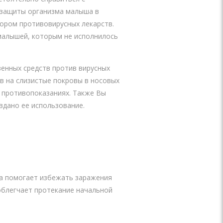
 защиты организма малыша в
бором противовирусных лекарств.
 малышей, которым не исполнилось
венных средств против вирусных
в на слизистые покровы в носовых
 противопоказаниях. Также Вы
вдано ее использование.
на помогает избежать заражения
 облегчает протекание начальной