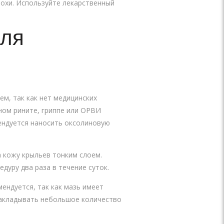
рохи. Используйте лекарственный
для
м, так как нет медицинских
сном рините, гриппе или ОРВИ
ендуется наносить оксолиновую
 кожу крыльев тонким слоем.
дуру два раза в течение суток.
ендуется, так как мазь имеет
закладывать небольшое количество