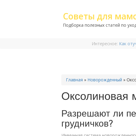
Советы для мам
Подборка полезных статей по уход
Интересное:
Как оту
Главная
»
Новорожденный
»
Окс
Оксолиновая 
Разрешают ли пе
грудничков?
Иммунная система новорожденного 