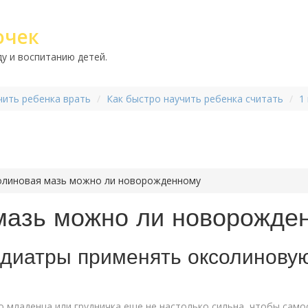
очек
у и воспитанию детей.
чить ребенка врать
Как быстро научить ребенка считать
1
олиновая мазь можно ли новорожденному
мазь можно ли новорожде
диатры применять оксолиновую
младенца или грудничка еще не настолько сильна, чтобы само