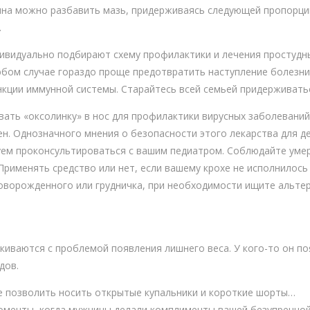
на можно разбавить мазь, придерживаясь следующей пропорции:
.
ндивидуально подбирают схему профилактики и лечения простудн
юбом случае гораздо проще предотвратить наступление болезни
кции иммунной системы. Старайтесь всей семьей придерживать
ать «оксолинку» в нос для профилактики вирусных заболеваний,
н. Однозначного мнения о безопасности этого лекарства для де
ем проконсультироваться с вашим педиатром. Соблюдайте уме
рименять средство или нет, если вашему крохе не исполнилось 
новорожденного или грудничка, при необходимости ищите альте
иваются с проблемой появления лишнего веса. У кого-то он п
дов.
е позволить носить открытые купальники и короткие шорты…
оменты, когда мужчины делали комплименты вашей безупречной 