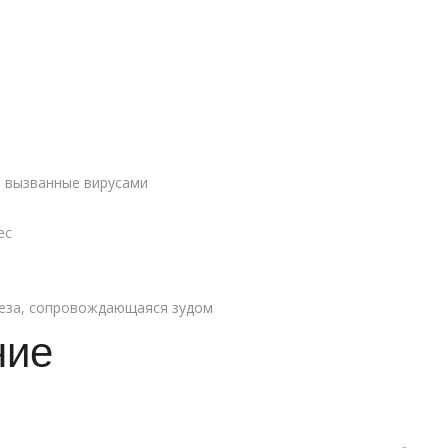
, вызванные вирусами
ес
неза, сопровождающаяся зудом
ние