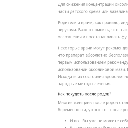
Для снижения концентрации оксоли
части детского крема или вазелина
Родители и врачи, как правило, и
вирусами. Важно помнить, что в л
осложнения и восстанавливать фун
Некоторые врачи могут рекомендов
что препарат абсолютно бесполезе
первым использованием рекоменду
использовании оксолиновой мази. П
Исходите из состояния здоровья 
народные методы лечения.
Как похудеть после родов?
Многие женщины после родов сталк
беременности, у кого-то - после ро
И вот Вы уже не можете себ
Вы начинаете забывать те м