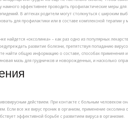
у намного эффективнее проводить профилактические меры для
эпидемий. В аптеках родители могут столкнуться с широким вы
ьзовать для профилактики или в составе комплексной терапии у
ке найдется «оксолинка» – как раз одно из популярных лекарст
редупреждать развитие болезни, препятствуя попаданию вирусо
ете найти общую информацию о составе, способах применения и
иновая мазь для грудничков и новорожденных, и насколько опра
ения
тивовирусным действием. При контакте с больным человеком о
ем. Если все же вирус проник в организм, применение оксолина
обствует эффективной борьбе с развитием вируса в организме.