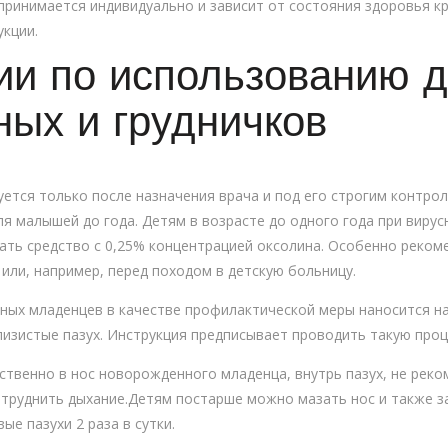
 принимается индивидуально и зависит от состояния здоровья к
укции.
ии по использованию 
ых и грудничков
ется только после назначения врача и под его строгим контроле
ля малышей до года. Детям в возрасте до одного года при виру
ть средство с 0,25% концентрацией оксолина. Особенно реком
 или, например, перед походом в детскую больницу.
ых младенцев в качестве профилактической меры наносится на
изистые пазух. Инструкция предписывает проводить такую проце
твенно в нос новорожденного младенца, внутрь пазух, не реком
атруднить дыхание.Детям постарше можно мазать нос и также 
ые пазухи 2 раза в сутки.