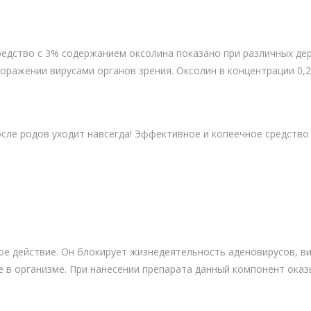
едство с 3% содержанием оксолина показано при различных де
 поражении вирусами органов зрения. Оксолин в концентрации 0
ле родов уходит навсегда! Эффективное и копеечное средство
е действие. Он блокирует жизнедеятельность аденовирусов, вир
е в организме. При нанесении препарата данный компонент ока