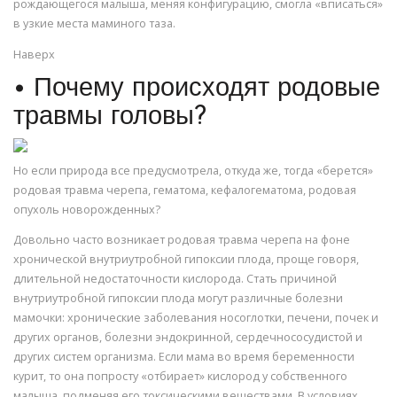
рождающегося малыша, меняя конфигурацию, смогла «вписаться»
в узкие места маминого таза.
Наверх
• Почему происходят родовые
травмы головы?
Но если природа все предусмотрела, откуда же, тогда «берется»
родовая травма черепа, гематома, кефалогематома, родовая
опухоль новорожденных?
Довольно часто возникает родовая травма черепа на фоне
хронической внутриутробной гипоксии плода, проще говоря,
длительной недостаточности кислорода. Стать причиной
внутриутробной гипоксии плода могут различные болезни
мамочки: хронические заболевания носоглотки, печени, почек и
других органов, болезни эндокринной, сердечнососудистой и
других систем организма. Если мама во время беременности
курит, то она попросту «отбирает» кислород у собственного
малыша, подменяя его токсическими веществами. В условиях