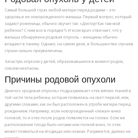
Самый большой страх любой матери перед родами – это
здоровье ее новорожденного малыша. Первый вопрос, который
задают роженицы, обычно звучит так: «Доктор! Как там мой
ребенок? С ним все в порядке?» И если врач отвечает, что у
малыша обнаружена родовая опухоль – женщины обычно
впадают в панику. Однако, на самом деле, в большинстве случаев
страхи сильно преувеличены.
Зачастую опухоли у детей, образовавшиеся в момент родов,
совсем неопасны.
Причины родовой опухоли
Диагноз «родовая опухоль» подразумевает отек мягких тканей в
той части тела ребенка, которая появилась на свет первой, или,
другими словами, как он был расположен в утробе матери перед
рождением. Например, если новорожденный «лежал» вниз
головой, то и отек после родов появляется на голове. Если же
расположение плода было ногами или попкой вниз, то отек
может появиться на ягодицах или ножках. Разумеется, далеко не