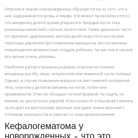
Опухоли в тканях новорожденных образуются из-за того, что в
них задерживается кровь и лимфа. Это может произойти оттого,
что младенец долгое время упирался в твердые кости таза
роженицы какой-либо частью своего тела. Также довольно часто
по причине сдавливания, кислородной недостаточности или
перепада давления при появлении малыша на свет возможны
повреждения кровеносных сосудов ребенка, так как они в начале
его жизни очень уязвимы.
Наиболее распространены родовые опухоли на головке
младенца (на лбу, лице, затылочной или теменной части головы).
Однако, в случае появления малыша на свет нижней половиной
тела, опухоли у детей возможны на ногах, попке или
промежности. Отек не обладает четкой формой. На ощупь он
мягкий, но достаточно упругий. Кожа на месте отека может менять
свой цвет на желтоватый, красный, или даже темно-красный с
оттенком синюшности и зависит от силы кровоизлияния.
Кефалогематома у
новорожденных – что это