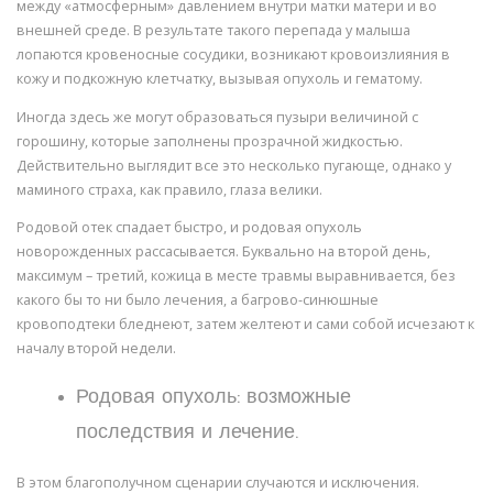
между «атмосферным» давлением внутри матки матери и во
внешней среде. В результате такого перепада у малыша
лопаются кровеносные сосудики, возникают кровоизлияния в
кожу и подкожную клетчатку, вызывая опухоль и гематому.
Иногда здесь же могут образоваться пузыри величиной с
горошину, которые заполнены прозрачной жидкостью.
Действительно выглядит все это несколько пугающе, однако у
маминого страха, как правило, глаза велики.
Родовой отек спадает быстро, и родовая опухоль
новорожденных рассасывается. Буквально на второй день,
максимум – третий, кожица в месте травмы выравнивается, без
какого бы то ни было лечения, а багрово-синюшные
кровоподтеки бледнеют, затем желтеют и сами собой исчезают к
началу второй недели.
Родовая опухоль: возможные
последствия и лечение.
В этом благополучном сценарии случаются и исключения.