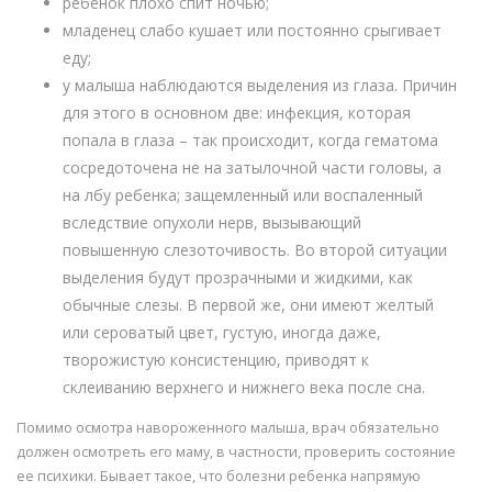
ребенок плохо спит ночью;
младенец слабо кушает или постоянно срыгивает
еду;
у малыша наблюдаются выделения из глаза. Причин
для этого в основном две: инфекция, которая
попала в глаза – так происходит, когда гематома
сосредоточена не на затылочной части головы, а
на лбу ребенка; защемленный или воспаленный
вследствие опухоли нерв, вызывающий
повышенную слезоточивость. Во второй ситуации
выделения будут прозрачными и жидкими, как
обычные слезы. В первой же, они имеют желтый
или сероватый цвет, густую, иногда даже,
творожистую консистенцию, приводят к
склеиванию верхнего и нижнего века после сна.
Помимо осмотра навороженного малыша, врач обязательно
должен осмотреть его маму, в частности, проверить состояние
ее психики. Бывает такое, что болезни ребенка напрямую