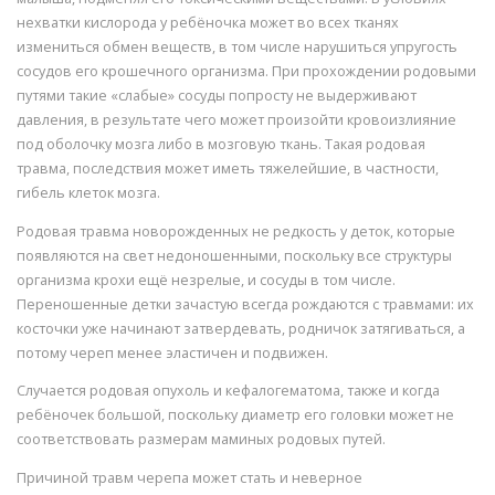
нехватки кислорода у ребёночка может во всех тканях
измениться обмен веществ, в том числе нарушиться упругость
сосудов его крошечного организма. При прохождении родовыми
путями такие «слабые» сосуды попросту не выдерживают
давления, в результате чего может произойти кровоизлияние
под оболочку мозга либо в мозговую ткань. Такая родовая
травма, последствия может иметь тяжелейшие, в частности,
гибель клеток мозга.
Родовая травма новорожденных не редкость у деток, которые
появляются на свет недоношенными, поскольку все структуры
организма крохи ещё незрелые, и сосуды в том числе.
Переношенные детки зачастую всегда рождаются с травмами: их
косточки уже начинают затвердевать, родничок затягиваться, а
потому череп менее эластичен и подвижен.
Случается родовая опухоль и кефалогематома, также и когда
ребёночек большой, поскольку диаметр его головки может не
соответствовать размерам маминых родовых путей.
Причиной травм черепа может стать и неверное