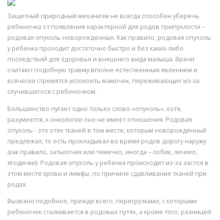
Защитный природный механизм не всегда способен уберечь
ребеночка от появления характерной для родов припухлости –
родовая опухоль новорожденных. Как правило, родовая опухоль
у ребенка проходит достаточно быстро и без каких-либо
последствий для здоровья и внешнего вида малыша. Врачи
считают подобную травму вполне естественным явлением и
всячески стремятся успокоить мамочек, переживающих из-за
случившегося с ребеночком.
Большинство пугает одно только слово «опухоль», хотя,
разумеется, к онкологии оно не имеет отношения. Родовая
опухоль - это отек тканей в том месте, которым новорожденный
предлежал, то есть прокладывал во время родов дорогу наружу
(как правило, затылочек или темечко, иногда – лобик, личико,
ягодички). Родовая опухоль у ребенка происходит из-за застоя в
этом месте крови и лимфы, по причине сдавливания тканей при
родах.
Вызвано подобное, прежде всего, перегрузками, с которыми
ребеночек сталкивается в родовых путях, а кроме того, разницей