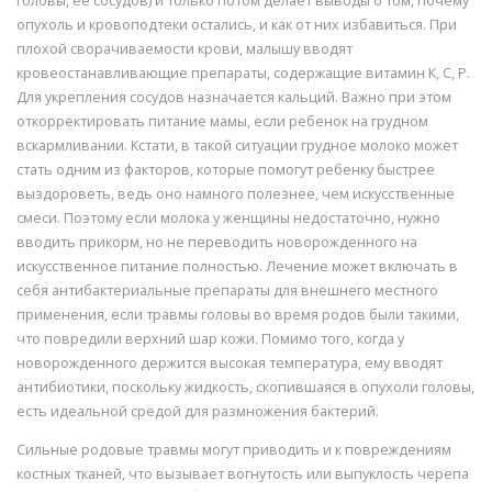
головы, ее сосудов) и только потом делает выводы о том, почему
опухоль и кровоподтеки остались, и как от них избавиться. При
плохой сворачиваемости крови, малышу вводят
кровеостанавливающие препараты, содержащие витамин К, С, Р.
Для укрепления сосудов назначается кальций. Важно при этом
откорректировать питание мамы, если ребенок на грудном
вскармливании. Кстати, в такой ситуации грудное молоко может
стать одним из факторов, которые помогут ребенку быстрее
выздороветь, ведь оно намного полезнее, чем искусственные
смеси. Поэтому если молока у женщины недостаточно, нужно
вводить прикорм, но не переводить новорожденного на
искусственное питание полностью. Лечение может включать в
себя антибактериальные препараты для внешнего местного
применения, если травмы головы во время родов были такими,
что повредили верхний шар кожи. Помимо того, когда у
новорожденного держится высокая температура, ему вводят
антибиотики, поскольку жидкость, скопившаяся в опухоли головы,
есть идеальной средой для размножения бактерий.
Сильные родовые травмы могут приводить и к повреждениям
костных тканей, что вызывает вогнутость или выпуклость черепа