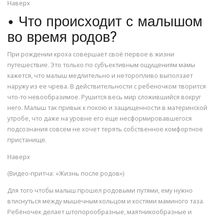
Наверх
• Что происходит с малышом
во время родов?
При рождении кроха совершает своё первое в жизни
путешествие. Это только по субъективным ощущениям мамы
кажется, что малыш медлительно и неторопливо выползает
наружу из ее чрева. В действительности с ребеночком творится
что-то невообразимое. Рушится весь мир сложившийся вокруг
него. Малыш так привык к покою и защищенности в материнской
утробе, что даже на уровне его еще несформировавшегося
подсознания совсем не хочет терять собственное комфортное
пристанище.
Наверх
(Видео-притча: «Жизнь после родов»)
Для того чтобы малыш прошел родовыми путями, ему нужно
втиснуться между мышечным кольцом и костями маминого таза.
Ребёночек делает штопорообразные, маятникообразные и