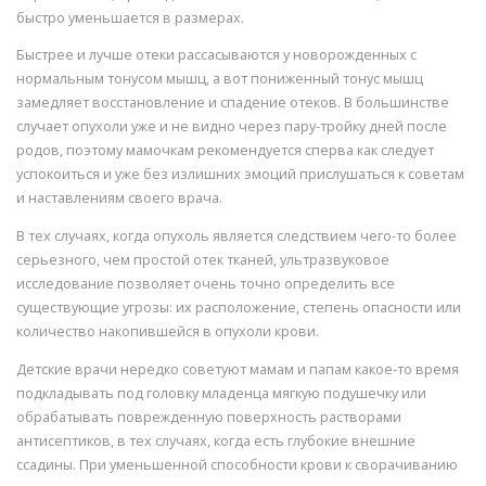
быстро уменьшается в размерах.
Быстрее и лучше отеки рассасываются у новорожденных с
нормальным тонусом мышц, а вот пониженный тонус мышц
замедляет восстановление и спадение отеков. В большинстве
случает опухоли уже и не видно через пару-тройку дней после
родов, поэтому мамочкам рекомендуется сперва как следует
успокоиться и уже без излишних эмоций прислушаться к советам
и наставлениям своего врача.
В тех случаях, когда опухоль является следствием чего-то более
серьезного, чем простой отек тканей, ультразвуковое
исследование позволяет очень точно определить все
существующие угрозы: их расположение, степень опасности или
количество накопившейся в опухоли крови.
Детские врачи нередко советуют мамам и папам какое-то время
подкладывать под головку младенца мягкую подушечку или
обрабатывать поврежденную поверхность растворами
антисептиков, в тех случаях, когда есть глубокие внешние
ссадины. При уменьшенной способности крови к сворачиванию