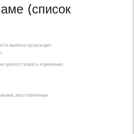
аме (список
асто выписка происходит
о.
 не препятствовать кормлению.
ямками, изготовленным