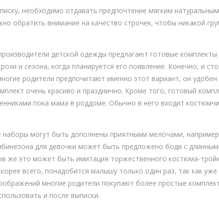
ыписку, необходимо отдавать предпочтение мягким натуральным
ужно обратить внимание на качество строчек, чтобы никакой гр
производители детской одежды предлагают готовые комплекты 
рохи и сезона, когда планируется его появление. Конечно, и с
многие родители предпочитают именно этот вариант, он удобен 
мплект очень красиво и празднично. Кроме того, готовый компл
нниками пока мама в роддоме. Обычно в него входит костюмчик,
е наборы могут быть дополнены приятными мелочами, например, 
мбинезона для девочки может быть предложено боди с длинными
ов же это может быть имитация торжественного костюма-тройк
корее всего, понадобится малышу только один раз, так как уже
соображений многие родители покупают более простые комплек
спользовать и после выписки.