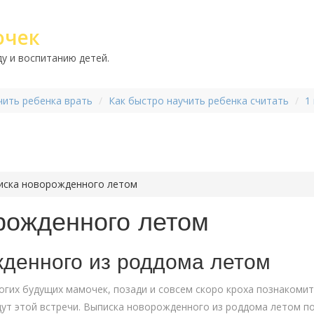
очек
у и воспитанию детей.
чить ребенка врать
Как быстро научить ребенка считать
1
иска новорожденного летом
рожденного летом
денного из роддома летом
огих будущих мамочек, позади и совсем скоро кроха познакомит
ут этой встречи. Выписка новорожденного из роддома летом п