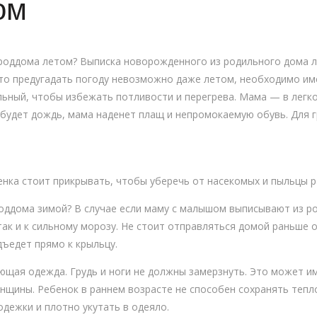
ом
 роддома летом? Выписка новорожденного из родильного дома 
то предугадать погоду невозможно даже летом, необходимо им
ьный, чтобы избежать потливости и перегрева. Мама — в легк
и будет дождь, мама наденет плащ и непромокаемую обувь. Для 
енка стоит прикрывать, чтобы уберечь от насекомых и пыльцы р
роддома зимой? В случае если маму с малышом выписывают из 
 так и к сильному морозу. Не стоит отправляться домой раньше
ъедет прямо к крыльцу.
ющая одежда. Грудь и ноги не должны замерзнуть. Это может им
нщины. Ребенок в раннем возрасте не способен сохранять тепло
одежки и плотно укутать в одеяло.