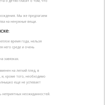
а о детях гласит о том, что
 рождения. Мы же предлагаем
тва на ненужные вещи.
ске:
теплое время года, нельзя
я него среде и очень
а завязках.
менен на легкий плед, в
 и, кроме того, необходимо
солнышко еще не успевает
ь неприятных неожиданностей.