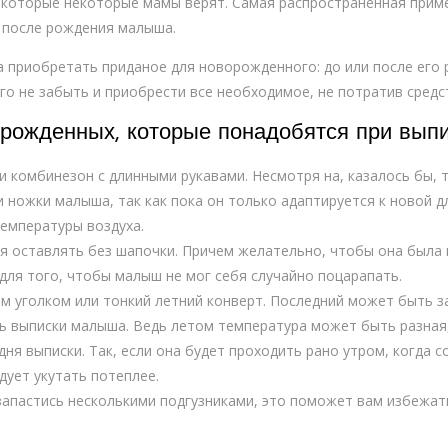
 которые некоторые мамы верят. Самая распространенная примет
 после рождения малыша.
а приобретать приданое для новорожденного: до или после его
го не забыть и приобрести все необходимое, не потратив средс
рожденных, которые понадобятся при выпи
и комбинезон с длинными рукавами. Несмотря на, казалось бы, 
 ножки малыша, так как пока он только адаптируется к новой дл
температуры воздуха.
я оставлять без шапочки. Причем желательно, чтобы она была н
для того, чтобы малыш не мог себя случайно поцарапать.
м уголком или тонкий летний конверт. Последний может быть за
ь выписки малыша. Ведь летом температура может быть разная,
ня выписки. Так, если она будет проходить рано утром, когда 
дует укутать потеплее.
апастись несколькими подгузниками, это поможет вам избежат