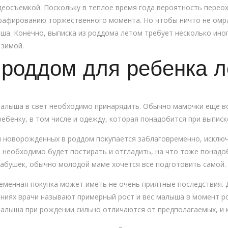
идеосъемкой. Поскольку в теплое время года вероятность перео
рафированию торжественного момента. Но чтобы ничто не омра
а. Конечно, выписка из роддома летом требует несколько ино
 зимой.
 роддом для ребенка 
 малыша в свет необходимо принарядить. Обычно мамочки еще 
ебенку, в том числе и одежду, которая понадобится при выпис
я новорожденных в роддом покупается заблаговременно, исключ
 необходимо будет постирать и отгладить, на что тоже понадоб
абушек, обычно молодой маме хочется все подготовить самой.
еменная покупка может иметь не очень приятные последствия. Д
аниях врачи называют примерный рост и вес малыша в момент р
 малыша при рождении сильно отличаются от предполагаемых, и 