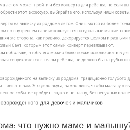
а летом может пройти и без конверта для ребенка, но если вы
брести этот аксессуар, выбирайте его, используя наши советы
верты на выписку из роддома летом. Они шьются из более тонк
ом во внутреннем слое используются натуральные мягкие ткани,
шняя же сторона, как правило, декорируется шелком и разными
асивый бант, которым этот самый конверт перевязывают.
ом побольше, чтобы его можно было позже использовать в детс
орая соприкасается с телом ребенка, не должно быть грубых ш
новорожденного на выписку из роддома: традиционно голубого д
ки – решать вам. Это дело вкуса, важно лишь, чтобы малышу в 
венное событие пройдет гладко и по плану, без ненужных волне
новорожденного для девочек и мальчиков
ома: что нужно маме и малышу