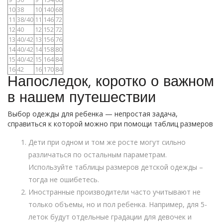
10
38
10
140
68
11
38/40
11
146
72
12
40
12
152
72
13
40/42
13
156
76
14
40/42
14
158
80
15
40/42
15
164
84
16
42
16
170
84
Напоследок, коротко о важном
в нашем путешествии
Выбор одежды для ребенка — непростая задача,
справиться к которой можно при помощи таблиц размеров
Дети при одном и том же росте могут сильно
различаться по остальным параметрам.
Используйте таблицы размеров детской одежды –
тогда не ошибетесь.
Иностранные производители часто учитывают не
только объемы, но и пол ребенка. Например, для 5-
леток будут отдельные градации для девочек и