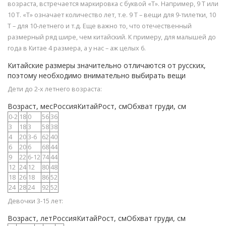
возраста, встречается маркировка с буквой «Т». Например, 9 Т или
10 Т. «Т» означает количество лет, т.е. 9 Т – вещи для 9-тилетки, 10
Т – для 10-летнего и т.д. Еще важно то, что отечественный
размерный ряд шире, чем китайский. К примеру, для малышей до
года в Китае 4 размера, а у нас – аж целых 6.
Китайские размеры значительно отличаются от русских,
поэтому необходимо внимательно выбирать вещи
Дети до 2-х летнего возраста:
Возраст, месРоссияКитайРост, смОбхват груди, см
0-2
18
0
56
36
3
18
3
58
38
4
20
3-6
62
40
6
20
6
68
44
9
22
6-12
74
44
12
24
12
80
48
18
26
18
86
52
24
28
24
92
52
Девочки 3-15 лет:
Возраст, летРоссияКитайРост, смОбхват груди, см