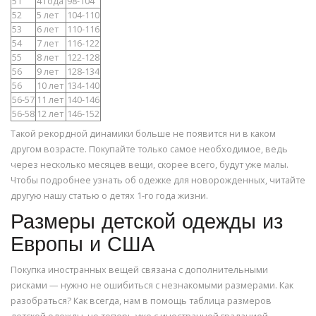
51
4 года
98-104
52
5 лет
104-110
53
6 лет
110-116
54
7 лет
116-122
55
8 лет
122-128
56
9 лет
128-134
56
10 лет
134-140
56-57
11 лет
140-146
56-58
12 лет
146-152
Такой рекордной динамики больше не появится ни в каком
другом возрасте. Покупайте только самое необходимое, ведь
через несколько месяцев вещи, скорее всего, будут уже малы.
Чтобы подробнее узнать об одежке для новорожденных, читайте
другую нашу статью о детях 1-го года жизни.
Размеры детской одежды из
Европы и США
Покупка иностранных вещей связана с дополнительными
рисками — нужно не ошибиться с незнакомыми размерами. Как
разобраться? Как всегда, нам в помощь таблица размеров