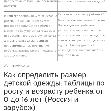
проблемами связанными с детскими
на логических заданиях для детей.
ногтями.
Как вывести вшей у ребенка?
В наш скоростной век, даже недавно
Вши - очень неприятная болезнь.
родившие женщины, стремятся
Но сегодня эта проблема
поскорее вернуться на рабочее
решается значительно проще,
место, чтобы угнаться за трудовым
чем пару десятков лет назад. Если
процессом. Поэтому в случае, когда
ваш малыш принес из садика или
для мамы карьера становиться
с детской площадки вшей,
приоритетнее, чем воспитание
незамедлительно приступайте к
ребёнка, малышу следует подыскать
борьбе с ними.
хорошую няню.
WomanAdvice.ru
Как определить размер
детской одежды: таблицы по
росту и возрасту ребенка от
0 до 16 лет (Россия и
зарубеж)