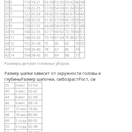
28
5
110
19-21
56-58
53-55
59-62
46
38
30
6
116
22-25
57-59
54-56
61-64
50
41
30
7
122
25-28
58-62
55-58
63-67
54
43
32
8
128
30-32
61-65
57-59
66-70
58
46
32
9
134
31-33
64-68
58-61
69-73
61
48
34
10
140
32-35
67-71
60-62
72-76
64
51
36
11
146
33-36
70-74
61-64
75-80
67
53
38
12
152
35-38
75
65
82
70
55
40
13
158
36-40
78
67
85
74
42
14
164
38-43
81
69
88
77
Размеры детских головных уборов
Размер шапки зависит от окружности головы и
глубиныРазмер шапочки, смВозрастРост, см
35
0 мес
50-54
40
3 мес
56-62
44
6 мес
62-68
46
9 мес
68-74
47
12 мес
74-80
48
18 мес
80-86
49
2 года
86-92
50
3 года
92-98