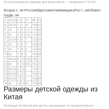
Сетка размеров одежды для мальчиков — градация 3-16 лет:
Возраст, летРоссияЕвропаАнглияАмерикаРост, смОбхват
груди, см
3
28/30
0
3
3Т
98
56
4
28/30
1
3
4Т
104
56
5
30
2
4
5-6
110
60
6
32
2
4
5-6
116
60
7
32/34
5
6
7
122
64
8
34
5
6
7
128
64
9
36
7
8
S
134
68
10
38
7
8
S
140
68
11
38/40
9
10
S/M
146
72
12
40
9
10
M/L
152
72
13
40/42
9
12
L
156
72
14
40/42
9
12
L
158
76
15
40/42
11
12
L
164
84
16
42
12
14
XL
170
84
Размеры детской одежды из
Китая
На вещах из Китая для деток, вышедших из грудничкового