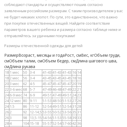
соблюдают стандарты и осуществляют пошив согласно
заявленным российским размерам. С таким производителем у вас
не будет никаких хлопот. По сути, это единственное, что важно
при покупке отечественных вещей. Найдите соответствие
параметров вашего ребенка и размера согласно таблице ниже и
отправляйтесь за удачными покупками!
Размеры отечественной одежды для детей
РазмерВозраст, месяцы и годаРост, смВес, кгОбъем груди,
смОбъем талии, смОбъем бедер, смДлина шагового шва,
смДлина рукава
18
1 мес
50
3-4
41-43
41-43
41-43
16
14
18
2 мес
56
3-4
43-45
43-45
43-45
18
16
20
3 мес
62
4-5
45-47
45-47
45-47
20
19
22
3-6 мес
68
5-7
47-49
46-48
47-49
22
21
24
6-9 мес
74
6-9
49-51
47-49
49-51
24
23
24
12 мес
80
9-11
51-53
48-50
51-53
27
26
24
1.5
86
11-12
52-54
49-51
52-54
31
28
26
2
92
12-14,5
53-55
50-52
53-56
35
31
26
3
98
13,5-15
54-56
51-53
55-58
39
33
28
4
104
15-18
55-57
52-54
57-60
42
36