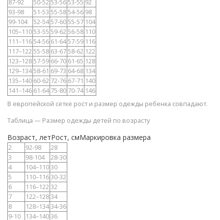
87-92
50-52
53-56
53-55
92
93-98
51-53
55-58
54-56
98
99-104
52-54
57-60
55-57
104
105–110
53-55
59-62
56-58
110
111–116
54-56
61-64
57-59
116
117–122
55-58
63-67
58-62
122
123–128
57-59
66-70
61-65
128
129–134
58-61
69-73
64-68
134
135–140
60-62
72-76
67-71
140
141–146
61-64
75-80
70-74
146
В европейской сетке рост и размер одежды ребенка совпадают.
Таблица — Размер одежды детей по возрасту
Возраст, летРост, смМаркировка размера
2
92-98
28
3
98-104
28-30
4
104–110
30
5
110–116
30-32
6
116–122
32
7
122–128
34
8
128–134
34-36
9-10
134–140
36