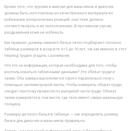
Кроме того, что трусики и маечки для мальчиков и девочек
должны быть изготовлены из качественного материала во
избежание аллергических реакций, они тоже должно
соответствовать и их телосложению. В противном случае,
раздражения кожи не избежать.
Как правило, размер нижнего белья чётко подбирают согласно
таблице размеров в возрасте от 5 до 10 лет, так как именно в этот
период трудно угадать с размером.
Что это за информация, которая необходима для того, чтобы
воспользоваться табличными данными? Это обхват груди и
талии. Оба замера выполняются строго параллельно полу с
помощью сантиметровой ленты. Чтобы измерить обхват груди,
следует ленточку провести по выпуклой части груди. Обхват
талии измеряется в том месте, где тело имеет самую маленькую
толщину.
Размеры детского белья в таблице — как определить размер
белья для девочек и мальчиков правильно
Теперь, владея такой информацией, можно безошибочно