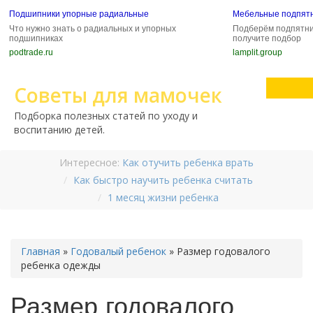
Подшипники упорные радиальные
Мебельные подпят
Что нужно знать о радиальных и упорных
Подберём подпятни
подшипниках
получите подбор
podtrade.ru
lamplit.group
Советы для мамочек
Подборка полезных статей по уходу и
воспитанию детей.
Интересное:
Как отучить ребенка врать
Как быстро научить ребенка считать
1 месяц жизни ребенка
Главная
»
Годовалый ребенок
»
Размер годовалого
ребенка одежды
Размер годовалого