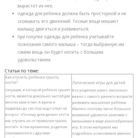
вырастет из нее;
одежда для ребенка должна быть просторной и не
сковывать его движений. Тесные вещи мешают
малышу двигаться и развиваться;
при покупке одежды для ребенка учитывайте
пожелания самого малыша – тогда выбранную им
самим вещь он будет носить с большим
удовольствием.
Статьи по теме:
Как отучить ребенка грызть
ногти?
Логические игры для детей
Ситуация, в которой ребёнок грызёт
Все родители знают, насколько
ногти, является довольно частой для
важно с самого раннего возраста
многих мам и пап. А врачи и
развивать мышление ребёнка.
педиатры до сих пор ищут ответ на
Именно поэтому такое большое
вопрос: «Почему дети делают это? и
внимание уделяется занятиям с
как отучить их от привычки грызть
малышами в виде разнообразных
ногти?». А тем временем, родители
игр. В этом материале мы
сталкиваются и с другими
подробнее остановимся именно