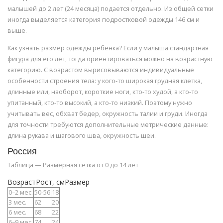
малышей до 2 лет (24 месяца) подается отдельно. Из общей сетки
иногда выделяется категория подростковой одежды 146 см и
выше.
Как узнать размер одежды ребенка? Если у малыша стандартная
фигура для его лет, тогда ориентироваться можно на возрастную
категорию. С возрастом вырисовываются индивидуальные
особенности строения тела: у кого-то широкая грудная клетка,
длинные или, наоборот, короткие ноги, кто-то худой, а кто-то
упитанный, кто-то высокий, а кто-то низкий. Поэтому нужно
учитывать вес, обхват бедер, окружность талии и груди. Иногда
для точности требуются дополнительные метрические данные:
длина рукава и шагового шва, окружность шеи.
Россия
Таблица — Размерная сетка от 0 до 14 лет
ВозрастРост, смРазмер
0–2 мес.
50-56
18
3 мес.
62
20
6 мес.
68
22
6–9 мес.
74
24