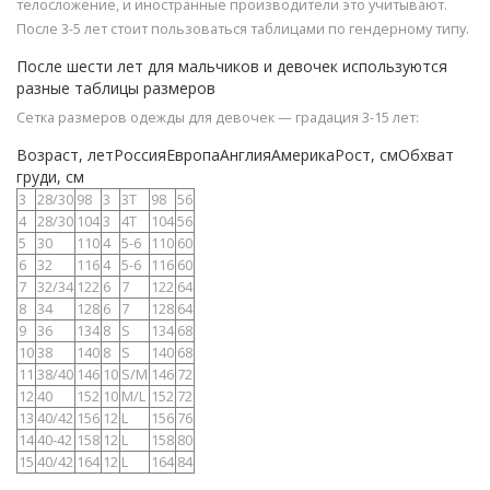
телосложение, и иностранные производители это учитывают.
После 3-5 лет стоит пользоваться таблицами по гендерному типу.
После шести лет для мальчиков и девочек используются
разные таблицы размеров
Сетка размеров одежды для девочек — градация 3-15 лет:
Возраст, летРоссияЕвропаАнглияАмерикаРост, смОбхват
груди, см
3
28/30
98
3
3Т
98
56
4
28/30
104
3
4Т
104
56
5
30
110
4
5-6
110
60
6
32
116
4
5-6
116
60
7
32/34
122
6
7
122
64
8
34
128
6
7
128
64
9
36
134
8
S
134
68
10
38
140
8
S
140
68
11
38/40
146
10
S/M
146
72
12
40
152
10
M/L
152
72
13
40/42
156
12
L
156
76
14
40-42
158
12
L
158
80
15
40/42
164
12
L
164
84