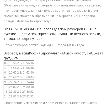
детской одежды, но теперь уже с иностранной градацией.
Обратите внимание, некоторые производители шьют вещи так,
что подогнутые штаники и рукава смотрятся прекрасно. В этом
случае, вы можете выбрать вещи на вырост. Очень здорово,
правда? Дети так быстро растут!
ЧИТАЕМ ПОДРОБНО: аналоги детских размеров США на
русские — для АлиэкспрессЕсли штанишки немного велики,
то можно подогнуть их
Сетка размеров детской одежды — градация 0-2 года:
Возраст, месяцРоссияЕвропаАнглияАмерикаРост, смОбхват
груди, см
0-2
18
56
2
0/3
56
36
3
18
58
2
0/3
58
38
4
20
62
2
3/6
62
40
6
20
68
2
3/6
68
44
9
22
74
2
6/9
74
44
12
24
80
2
S/M
80
48
18
26
86
2
2-2Т
86
52
24
28
92
3
2-2Т
92
52
С возрастом, у мальчиков и девочек все сильнее различается