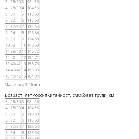
3
28/30
3
98
56
4
28/30
4
104
56
5
30
5
110
60
6
32
6
116
60
7
32/34
7
122
64
8
34
8
128
64
9
36
9
134
68
10
38
10
140
68
11
38/40
11
146
72
12
40
12
152
72
13
40/42
13
156
76
14
40/42
14
158
80
15
40/42
15
164
84
Мальчики 3-16 лет:
Возраст, летРоссияКитайРост, смОбхват груди, см
3
28/30
3
98
56
4
28/30
4
104
56
5
30
5
110
60
6
32
6
116
60
7
32/34
7
122
64
8
34
8
128
64
9
36
9
134
68