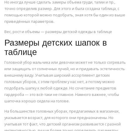
Но иногда лучше сделать замеры объема груди, талии и пр.,
точно определив размер. Для этого и была создана таблица, с
помощью которой можно подобрать, зная хотя бы один из выше
приведённых параметров.
Вес, рост и объемы — размеры детской одежды в таблице
Размеры детских шапок в
таблице
Головной убор мальчика или девочки может не только согревать
или защищать от солнечных лучей, но и придавать эстетичность
внешнему виду. Учитывая широкий ассортимент детских
головных уборов, с этим проблем у нас нет, а потому можно
подобрать шапку к любой одежде. Но сочетание предметов
гардероба — это всё-таки не главное. Намного важнее, чтобы
шапочка хорошо сидела на голове.
На большинстве головных уборах, предлагаемых в магазинах,
указывается возраст, для которого они предназначены. Но
учитывая тот факт, что детский организм развивается с разной
интенсивностью, лучше более точно определить параметры