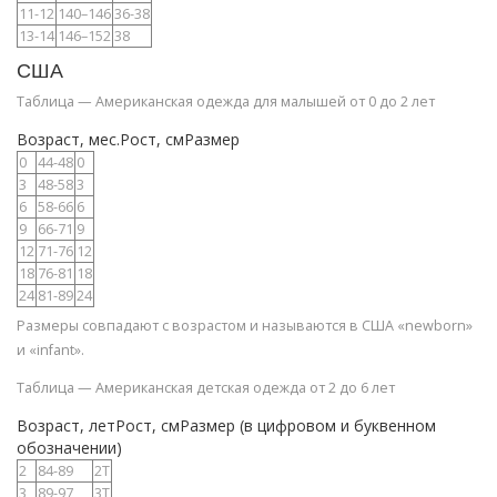
11-12
140–146
36-38
13-14
146–152
38
США
Таблица — Американская одежда для малышей от 0 до 2 лет
Возраст, мес.Рост, смРазмер
0
44-48
0
3
48-58
3
6
58-66
6
9
66-71
9
12
71-76
12
18
76-81
18
24
81-89
24
Размеры совпадают с возрастом и называются в США «newborn»
и «infant».
Таблица — Американская детская одежда от 2 до 6 лет
Возраст, летРост, смРазмер (в цифровом и буквенном
обозначении)
2
84-89
2Т
3
89-97
3Т