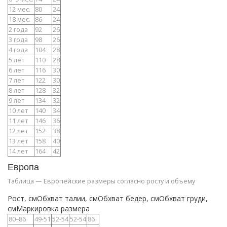
12 мес.
80
24
18 мес.
86
24
2 года
92
26
3 года
98
26
4 года
104
28
5 лет
110
28
6 лет
116
30
7 лет
122
30
8 лет
128
32
9 лет
134
32
10 лет
140
34
11 лет
146
36
12 лет
152
38
13 лет
158
40
14 лет
164
42
Европа
Таблица — Европейские размеры согласно росту и объему
Рост, смОбхват талии, смОбхват бедер, смОбхват груди,
смМаркировка размера
80–86
49-51
52-54
52-54
86